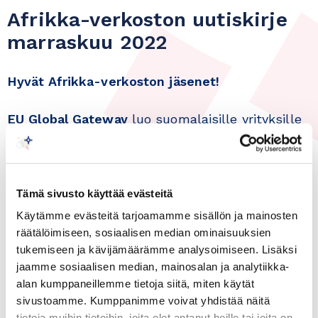
Afrikka-verkoston uutiskirje
marraskuu 2022
Hyvät Afrikka-verkoston jäsenet!
EU Global Gateway
luo suomalaisille yrityksille
merkittäviä digitaalisen ja vihreän siirtymän
liiketoimintamahdollisuuksia kehittyvillä
markkinoilla. Strategiaan kuuluvan
Tämä sivusto käyttää evästeitä
investointipaketin avulla EU tukee Afrikassa
Käytämme evästeitä tarjoamamme sisällön ja mainosten
vahvaa elpymistä ja osallistavaa,
räätälöimiseen, sosiaalisen median ominaisuuksien
ympäristömyönteistä ja digitaalista muutosta.
tukemiseen ja kävijämäärämme analysoimiseen. Lisäksi
jaamme sosiaalisen median, mainosalan ja analytiikka-
Finnfund
tarjoaa pitkäaikaisia sijoituslainoja ja
alan kumppaneillemme tietoja siitä, miten käytät
riskipääomaa yksityisten yritysten hankkeisiin
sivustoamme. Kumppanimme voivat yhdistää näitä
kehitysmaissa. Toimitusjohtaja Jaakko
tietoja muihin tietoihin, joita olet antanut heille tai joita on