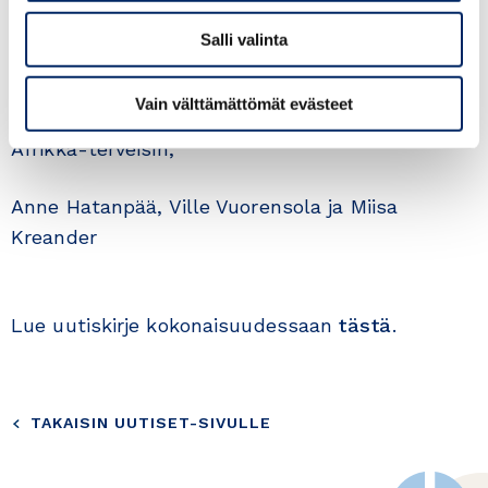
Toivomme jäsenistöltä ideoita ja vinkkejä
Salli valinta
artikkeleiden aiheiksi.
Vain välttämättömät evästeet
Afrikka-terveisin,
Anne Hatanpää, Ville Vuorensola ja Miisa
Kreander
Lue uutiskirje kokonaisuudessaan
tästä
.
TAKAISIN UUTISET-SIVULLE