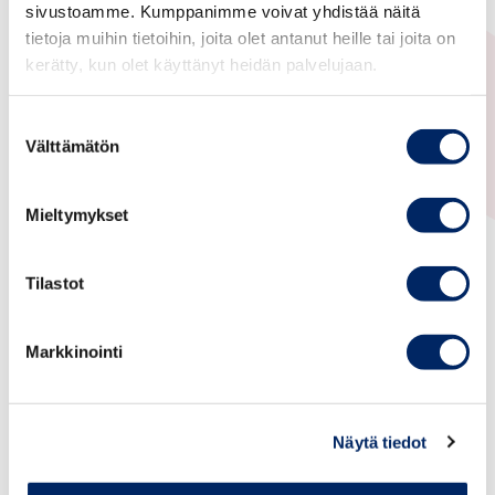
sivustoamme. Kumppanimme voivat yhdistää näitä
R.S.V.P
. by 15th May 2018,
tietoja muihin tietoihin, joita olet antanut heille tai joita on
anne.hatanpaa@chamber.fi
or by phone +
kerätty, kun olet käyttänyt heidän palvelujaan.
358503209539.
Suostumuksen
Välttämätön
I extend a warm welcome to all Club members
valinta
to our meeting.
Mieltymykset
Yours sincerely,
Tilastot
THE FINNISH – CANADIAN BUSINESS CLUB ry
Markkinointi
Kenneth Wrede
Chairman
Näytä tiedot