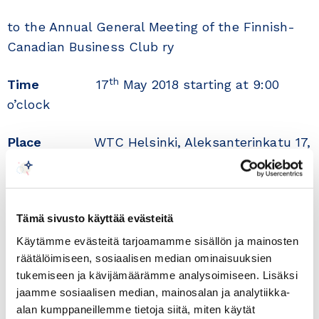
to the Annual General Meeting of the Finnish-
Canadian Business Club ry
th
Time
17
May 2018 starting at 9:00
o’clock
Place
WTC Helsinki, Aleksanterinkatu 17,
00100 Helsinki
After the Annual General Meeting the FCBC is
Tämä sivusto käyttää evästeitä
honored to welcome H.E. Ms. Andrée Noëlle
Cooligan,
Käytämme evästeitä tarjoamamme sisällön ja mainosten
räätälöimiseen, sosiaalisen median ominaisuuksien
Ambassador of Canada to Finland and Mr. Matti
tukemiseen ja kävijämäärämme analysoimiseen. Lisäksi
Karjula, Chairman of the Board PrimeR Oy to
jaamme sosiaalisen median, mainosalan ja analytiikka-
address the meeting.
alan kumppaneillemme tietoja siitä, miten käytät