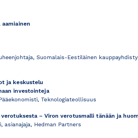
a aamiainen
puheenjohtaja, Suomalais-Eestiläinen kauppayhdisty
t ja keskustelu
maan investointeja
 Pääekonomisti, Teknologiateollisuus
n verotuksesta – Viron verotusmalli tänään ja huo
ri, asianajaja, Hedman Partners