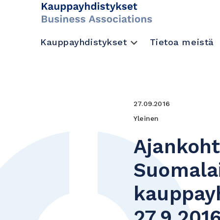
Kauppayhdistykset
Tietoa meistä
27.09.2016
Yleinen
Ajankoht
Suomalai
kauppayh
27.9.201