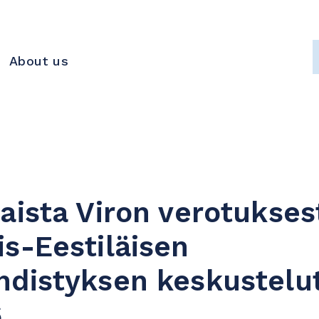
About us
aista Viron verotukses
s-Eestiläisen
distyksen keskustelut
6