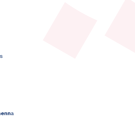
s
menn
a