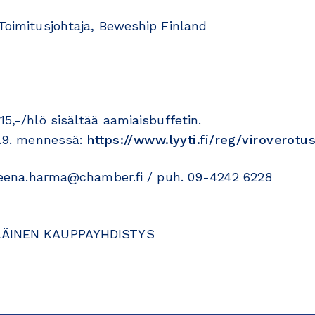
 Toimitusjohtaja, Beweship Finland
5,-/hlö sisältää aamiaisbuffetin.
0.9. mennessä:
https://www.lyyti.fi/reg/viroverotu
leena.harma@chamber.fi / puh. 09-4242 6228
ÄINEN KAUPPAYHDISTYS