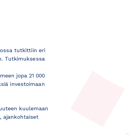
ssa tutkittiin eri
een. Tutkimuksessa
omeen jopa 21 000
ksiä investoimaan
isuuteen kuulemaan
, ajankohtaiset