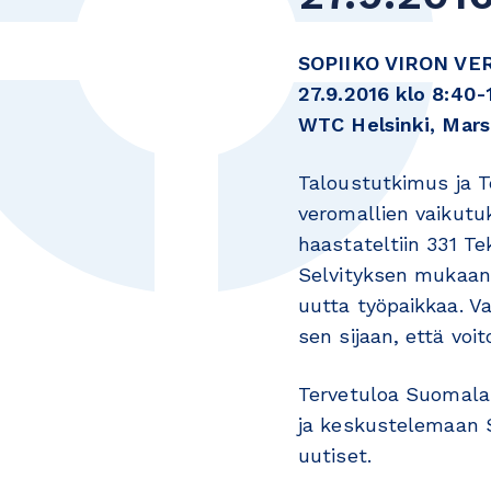
SOPIIKO VIRON V
27.9.2016 klo 8:40-
WTC Helsinki, Marsk
Taloustutkimus ja Te
veromallien vaikutuk
haastateltiin 331 Te
Selvityksen mukaan 
uutta työpaikkaa. V
sen sijaan, että voit
Tervetuloa Suomala
ja keskustelemaan S
uutiset.