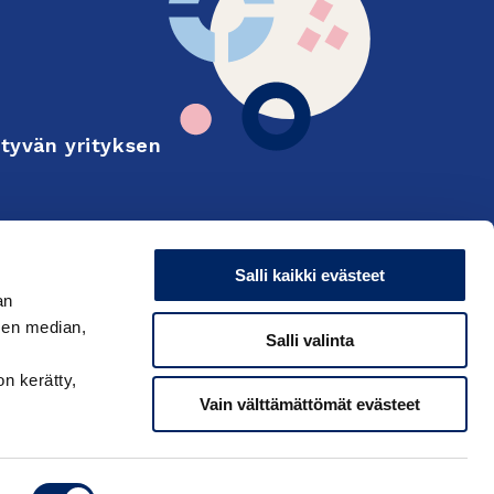
tyvän yrityksen
Finnish
on and export
Salli kaikki evästeet
an
sen median,
Salli valinta
on kerätty,
Vain välttämättömät evästeet