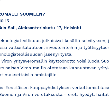
EROMALLI SUOMEEN?
10:15
in Sali, Aleksanterinkatu 17, Helsinki
knologiateollisuus julkaisivat kesällä selvityksen, jo
sia valtiontalouteen, investointeihin ja työllisyyt
knologiateollisuuden jäsenyritystä.
Viron yritysveromallin käyttöönotto voisi luoda Su
arsinaisen Viron mallin oletetaan kannustavan yrity
ot maksettaisiin omistajille.
is-Eestiläisen kauppayhdistyksen verkottumistila
uomen ja Viron verotuksesta – erot, hyödyt, haitat