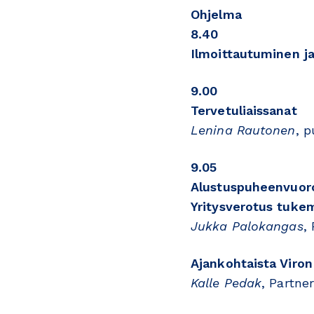
Ohjelma
8.40
Ilmoittautuminen j
9.00
Tervetuliaissanat
Lenina Rautonen
, 
9.05
Alustuspuheenvuoro
Yritysverotus tuke
Jukka Palokangas
,
Ajankohtaista Viro
Kalle Pedak
, Partne