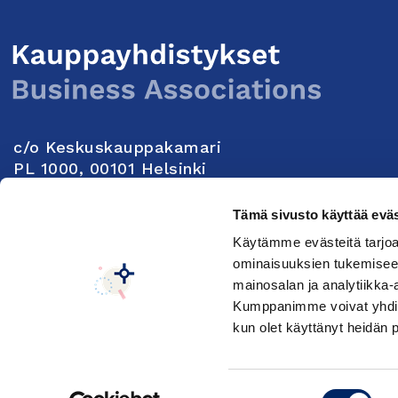
c/o Keskuskauppakamari
PL 1000, 00101 Helsinki
Yhteystiedot
Tämä sivusto käyttää eväs
Käytämme evästeitä tarjoa
Seuraa meitä:
ominaisuuksien tukemisee
mainosalan ja analytiikka-
Kumppanimme voivat yhdistää 
Keskuskauppakamarin tietosuojaseloste
Muuta e
kun olet käyttänyt heidän 
Suostumuksen