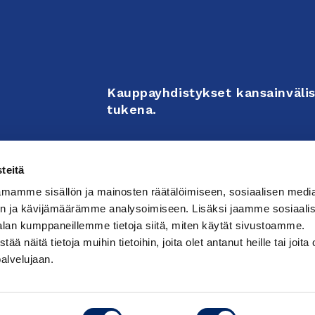
Kauppayhdistykset kansainvälis
tukena.
Business Associations support 
teitä
enterprises’ internationalizati
mamme sisällön ja mainosten räätälöimiseen, sosiaalisen medi
activities.
n ja kävijämäärämme analysoimiseen. Lisäksi jaamme sosiaali
alan kumppaneillemme tietoja siitä, miten käytät sivustoamme.
näitä tietoja muihin tietoihin, joita olet antanut heille tai joita 
västeasetuksia
palvelujaan.