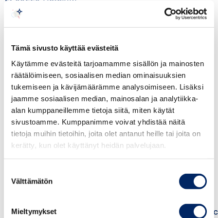
The Finnish-Japanese Chamber of Commerce is
honoured to have
Ambassador Jukka
Tämä sivusto käyttää evästeitä
Siukosaari
, Embassy of Finland in Japan, speak
Käytämme evästeitä tarjoamamme sisällön ja mainosten
at the annual meeting.
räätälöimiseen, sosiaalisen median ominaisuuksien
tukemiseen ja kävijämäärämme analysoimiseen. Lisäksi
We will charge 35 euros for the luncheon
jaamme sosiaalisen median, mainosalan ja analytiikka-
afterwards.
alan kumppaneillemme tietoja siitä, miten käytät
Please confirm your participation by 8.5.
sivustoamme. Kumppanimme voivat yhdistää näitä
https://www.lyyti.fi/reg/fjccam2017
or tel: 09-
tietoja muihin tietoihin, joita olet antanut heille tai joita on
4242 6228.
kerätty, kun olet käyttänyt heidän palvelujaan.
After the annual meeting the participants have
Suostumuksen
Välttämätön
valinta
the opportunity to attend the Team Finland
Japan Day:
http://event.finpro.fi/japanday/?
utm_source=email&utm_medium=email&utm_
Mieltymykset