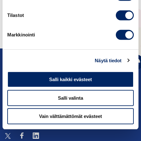
Welcome!
Tilastot
Markkinointi
Näytä tiedot
Salli kaikki evästeet
c/o Keskuskauppakamari PL 1000, 00101
Helsinki
Salli valinta
Yhteystiedot
Vain välttämättömät evästeet
Seuraa meitä: