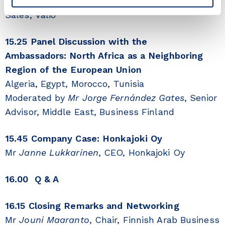
Mr
Olli Osara
, Vice President, Food Solution
Sales, Valio
15.25 Panel Discussion with the
Ambassadors: North Africa as a Neighboring
Region of the European Union
Algeria, Egypt, Morocco, Tunisia
Moderated by
Mr Jorge Fernández Gates
, Senior
Advisor, Middle East, Business Finland
15.45 Company Case: Honkajoki Oy
Mr
Janne Lukkarinen
, CEO, Honkajoki Oy
16.00 Q & A
16.15 Closing Remarks and Networking
Mr
Jouni Maaranto
, Chair, Finnish Arab Business