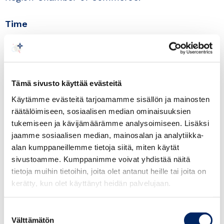
Time
20th August 2025 at 14.00–17.30
Venue
Katajanokan Kasino,Laivastokatu 1, 00160
Helsinki and online
Tämä sivusto käyttää evästeitä
Käytämme evästeitä tarjoamamme sisällön ja mainosten
Registration
räätälöimiseen, sosiaalisen median ominaisuuksien
The event is free of charge. Registration is
tukemiseen ja kävijämäärämme analysoimiseen. Lisäksi
th
needed at latest on the 18
of August 2025
jaamme sosiaalisen median, mainosalan ja analytiikka-
alan kumppaneillemme tietoja siitä, miten käytät
HERE.
sivustoamme. Kumppanimme voivat yhdistää näitä
tietoja muihin tietoihin, joita olet antanut heille tai joita on
Program
kerätty, kun olet käyttänyt heidän palvelujaan.
14.00 Coffee and Networking
Suostumuksen
Välttämätön
valinta