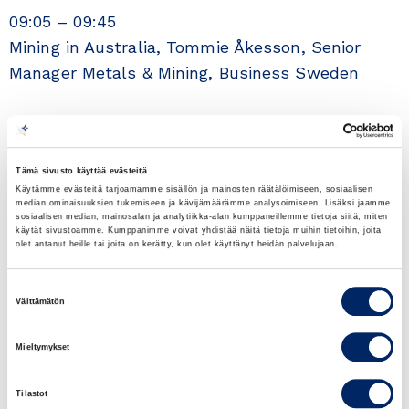
09:05 – 09:45
Mining in Australia, Tommie Åkesson, Senior
Manager Metals & Mining, Business Sweden
09:45 – 09:55 Q&A
09.55 – 10:00
Tämä sivusto käyttää evästeitä
Käytämme evästeitä tarjoamamme sisällön ja mainosten räätälöimiseen, sosiaalisen
Closing words, Harry Sandström, CEO, Mining
median ominaisuuksien tukemiseen ja kävijämäärämme analysoimiseen. Lisäksi jaamme
sosiaalisen median, mainosalan ja analytiikka-alan kumppaneillemme tietoja siitä, miten
Finland
käytät sivustoamme. Kumppanimme voivat yhdistää näitä tietoja muihin tietoihin, joita
olet antanut heille tai joita on kerätty, kun olet käyttänyt heidän palvelujaan.
Learn more and register
Suostumuksen
Välttämätön
valinta
Mieltymykset
Tilastot