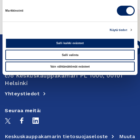
Markkinointi
Näytä tiedot
Salli kaikki evästeet
Salli valinta
Vain välttämättömät evästeet
c/o Keskuskauppakamari PL 1000, 00101
Helsinki
Yhteystiedot
Seuraa meitä:
Keskuskauppakamarin tietosuojaseloste
Muuta