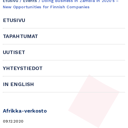
Etusivu
/
Events
/
Doing Business in Zambia in 2020’s –
New Opportunities for Finnish Companies
ETUSIVU
TAPAHTUMAT
UUTISET
YHTEYSTIEDOT
IN ENGLISH
Afrikka-verkosto
09.12.2020