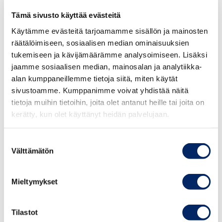
09.10
Southern African – German Chamber of
Tämä sivusto käyttää evästeitä
Commerce and Industry ’s support services for
Käytämme evästeitä tarjoamamme sisällön ja mainosten
Doing Business in Zambia
räätälöimiseen, sosiaalisen median ominaisuuksien
Ms Lena Charlotte Mueller, Representative,
tukemiseen ja kävijämäärämme analysoimiseen. Lisäksi
Southern African – German Chamber of
jaamme sosiaalisen median, mainosalan ja analytiikka-
Commerce and Industry – Zambia Office
alan kumppaneillemme tietoja siitä, miten käytät
sivustoamme. Kumppanimme voivat yhdistää näitä
09.20
Promoting innovation and technology
tietoja muihin tietoihin, joita olet antanut heille tai joita on
kerätty, kun olet käyttänyt heidän palvelujaan.
transfer as key drivers for local economic
development in low income communities
Suostumuksen
Mr Naku Chinuvo, Vice President, EU-Zambia
Välttämätön
valinta
Business Club
Mieltymykset
09.30
Zambia Chambers’ Role in Investment
Promotion
Mr Chabuka Kawesha, President,Zambia
Tilastot