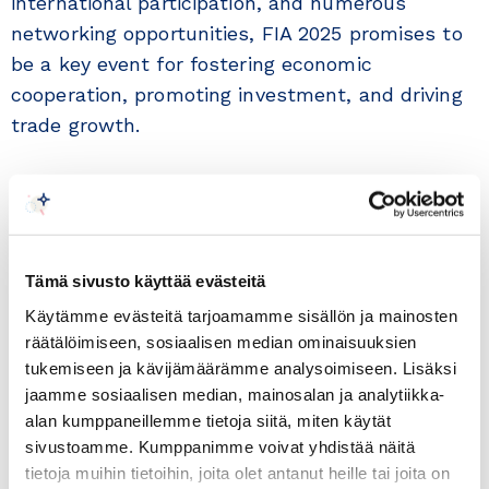
international participation, and numerous
networking opportunities, FIA 2025 promises to
be a key event for fostering economic
cooperation, promoting investment, and driving
trade growth.
Brochure.
The
56th Edition of the
Algiers International
Fair
will take place from June 23 to 28, 2025.
Tämä sivusto käyttää evästeitä
This is one of the most significant trade events
Käytämme evästeitä tarjoamamme sisällön ja mainosten
in Africa and the Mediterranean region.
räätälöimiseen, sosiaalisen median ominaisuuksien
tukemiseen ja kävijämäärämme analysoimiseen. Lisäksi
The official brochure includes a detailed
jaamme sosiaalisen median, mainosalan ja analytiikka-
presentation of the event. We believe it may be
alan kumppaneillemme tietoja siitä, miten käytät
sivustoamme. Kumppanimme voivat yhdistää näitä
of interest to Finnish companies looking to
tietoja muihin tietoihin, joita olet antanut heille tai joita on
explore business opportunities in the Algerian