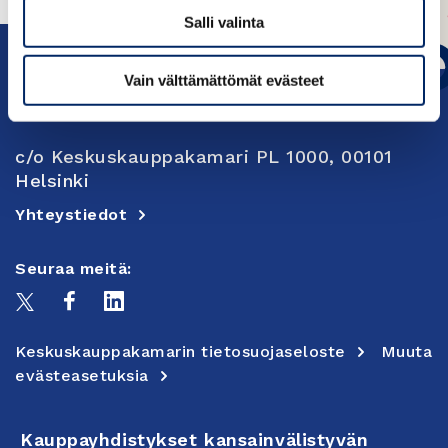
Salli valinta
Vain välttämättömät evästeet
c/o Keskuskauppakamari PL 1000, 00101
Helsinki
Yhteystiedot
Seuraa meitä:
Keskuskauppakamarin tietosuojaseloste
Muuta
evästeasetuksia
Kauppayhdistykset kansainvälistyvän