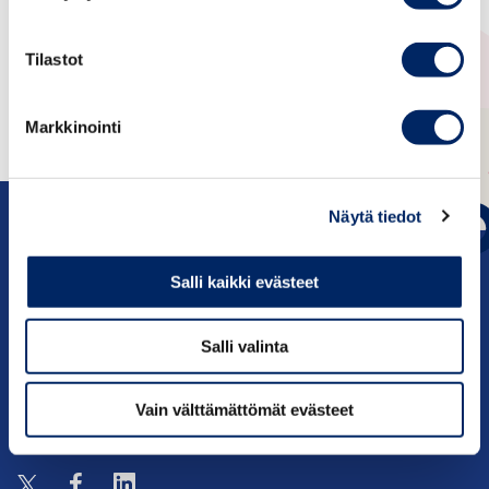
Picture: Pixabay
Tilastot
Markkinointi
Näytä tiedot
Salli kaikki evästeet
c/o Keskuskauppakamari PL 1000, 00101
Salli valinta
Helsinki
Yhteystiedot
Vain välttämättömät evästeet
Seuraa meitä: