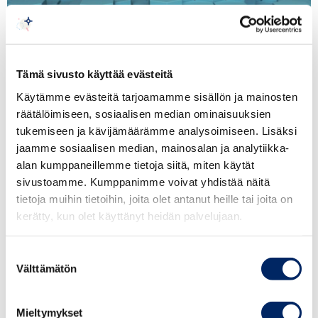
Tämä sivusto käyttää evästeitä
Käytämme evästeitä tarjoamamme sisällön ja mainosten
räätälöimiseen, sosiaalisen median ominaisuuksien
tukemiseen ja kävijämäärämme analysoimiseen. Lisäksi
jaamme sosiaalisen median, mainosalan ja analytiikka-
alan kumppaneillemme tietoja siitä, miten käytät
Time
sivustoamme. Kumppanimme voivat yhdistää näitä
28th October 2024 at 15.30 o’clock
tietoja muihin tietoihin, joita olet antanut heille tai joita on
kerätty, kun olet käyttänyt heidän palvelujaan.
Venue
Finland Chamber of Commerce, Alvar Aallon
Suostumuksen
katu 5 C, 00100 Helsinki
Välttämätön
valinta
Registration
The events is free of charge. Registration is
Mieltymykset
needed at latest on 24th October 2024
HERE.