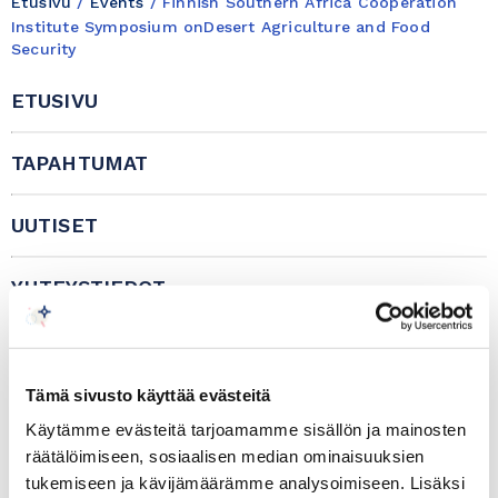
Etusivu
/
Events
/
Finnish Southern Africa Cooperation
Institute Symposium onDesert Agriculture and Food
Security
ETUSIVU
TAPAHTUMAT
UUTISET
YHTEYSTIEDOT
IN ENGLISH
Tämä sivusto käyttää evästeitä
Käytämme evästeitä tarjoamamme sisällön ja mainosten
Afrikka-verkosto
räätälöimiseen, sosiaalisen median ominaisuuksien
tukemiseen ja kävijämäärämme analysoimiseen. Lisäksi
09.10.2025