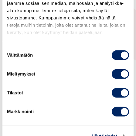
jaamme sosiaalisen median, mainosalan ja analytiikka-
Afrikka, Yleinen
alan kumppaneillemme tietoja siitä, miten käytät
sivustoamme. Kumppanimme voivat yhdistää näitä
Finnish Southern Africa
tietoja muihin tietoihin, joita olet antanut heille tai joita on
Cooperation Institute
kerätty, kun olet käyttänyt heidän palvelujaan.
Symposium onDesert
Agriculture and Food Security
Suostumuksen
Välttämätön
valinta
9–10 October 2025
Mieltymykset
Namibia Scientific Society, Windhoek, Namibia
Organizers: Finnish Southern Africa Cooperation
Institute (FSAI), Embassy of Finland Windhoek,
Tilastot
FinNam Research Academy, and University of
Namibia
Markkinointi
Program
(Zoom link at the end of the program)