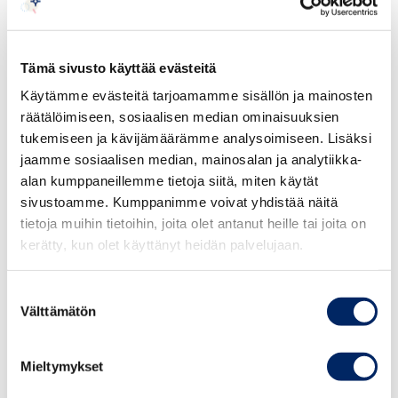
Tervetuloa tutkimaan kiinalaisten markkinoiden
tarjontaa ja maistelemaan uudenvuoden
herkkuja ruokatorille!
Tämä sivusto käyttää evästeitä
Käytämme evästeitä tarjoamamme sisällön ja mainosten
Helsingin ja Pekingin kaupungit kutsuvat Sinut
räätälöimiseen, sosiaalisen median ominaisuuksien
vastaanottamaan Kukon vuotta.
tukemiseen ja kävijämäärämme analysoimiseen. Lisäksi
jaamme sosiaalisen median, mainosalan ja analytiikka-
alan kumppaneillemme tietoja siitä, miten käytät
Lisätietoja ja ohjelma:
sivustoamme. Kumppanimme voivat yhdistää näitä
www.kiinalainenuusivuosi.fi
tietoja muihin tietoihin, joita olet antanut heille tai joita on
kerätty, kun olet käyttänyt heidän palvelujaan.
Suostumuksen
Välttämätön
valinta
Mieltymykset