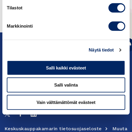
Tilastot
Markkinointi
Näytä tiedot
Salli kaikki evästeet
c/o Keskuskauppakamari PL 1000, 00101
Helsinki
Salli valinta
Yhteystiedot
Vain välttämättömät evästeet
Seuraa meitä:
Keskuskauppakamarin tietosuojaseloste
Muuta