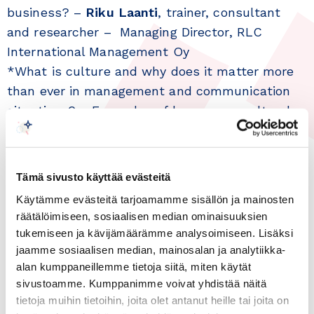
business? –
Riku Laanti
, trainer, consultant
and researcher – Managing Director, RLC
International Management Oy
*What is culture and why does it matter more
than ever in management and communication
situations? – Examples of how cross-cultural
differences affect companies and other
organisations doing business in Finland, ASEAN
countries, Hong Kong and Australia
Tämä sivusto käyttää evästeitä
17:45 – 18:05 A cultural conundrum – Finns and
Käytämme evästeitä tarjoamamme sisällön ja mainosten
Australians in business –
James Perkins
,
räätälöimiseen, sosiaalisen median ominaisuuksien
trainer, writer and voice artist – Principal
tukemiseen ja kävijämäärämme analysoimiseen. Lisäksi
Consultant of Koala Consulting and Training
jaamme sosiaalisen median, mainosalan ja analytiikka-
alan kumppaneillemme tietoja siitä, miten käytät
18:05 – 18:25 Business case: Notes about
sivustoamme. Kumppanimme voivat yhdistää näitä
cultural differences when doing business in
tietoja muihin tietoihin, joita olet antanut heille tai joita on
selected Asian countries: Pöyry Finland Oy –