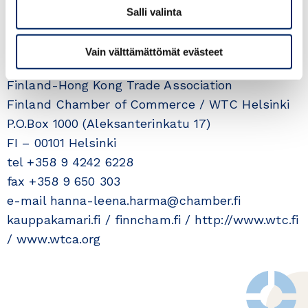
required.
Salli valinta
More information:
Vain välttämättömät evästeet
Hanna-Leena Harma
Finland-Hong Kong Trade Association
Finland Chamber of Commerce / WTC Helsinki
P.O.Box 1000 (Aleksanterinkatu 17)
FI – 00101 Helsinki
tel +358 9 4242 6228
fax +358 9 650 303
e-mail hanna-leena.harma@chamber.fi
kauppakamari.fi / finncham.fi / http://www.wtc.fi
/ www.wtca.org