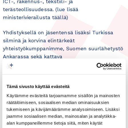
ICT-, rakennus-, tekstiili- ja
terästeollisuudessa. (lue lisää
ministerivierailusta täällä)
Yhdistyksellä on jäsentensä lisäksi Turkissa
silminä ja korvina elintärkeät
yhteistyökumppanimme, Suomen suurlähetystö
Ankarassa sekä kattava
kunniakonsuliverkostomme.
Kauppayhdistyksellä on kunnia kutsua teidät
tapaamaan näitä toimijoita:
Tämä sivusto käyttää evästeitä
Suurlähettiläs
Ari Mäki
, Suomen Ankaran
Käytämme evästeitä tarjoamamme sisällön ja mainosten
räätälöimiseen, sosiaalisen median ominaisuuksien
suurlähetystön kansainvälisen liiketoiminnan
tukemiseen ja kävijämäärämme analysoimiseen. Lisäksi
erityisasiantuntija
Joona Selin
, sekä Suomen
jaamme sosiaalisen median, mainosalan ja analytiikka-
Kayserin kunniakonsuli
Murat Sert
.
alan kumppaneillemme tietoja siitä, miten käytät