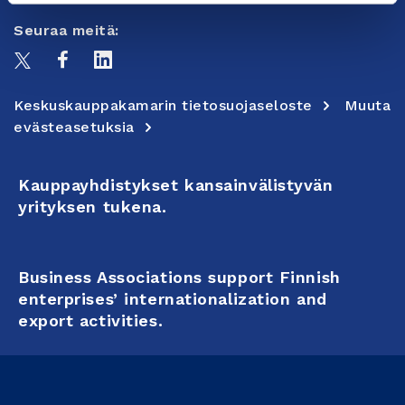
Seuraa meitä:
Keskuskauppakamarin tietosuojaseloste
Muuta
evästeasetuksia
Kauppayhdistykset kansainvälistyvän
yrityksen tukena.
Business Associations support Finnish
enterprises’ internationalization and
export activities.