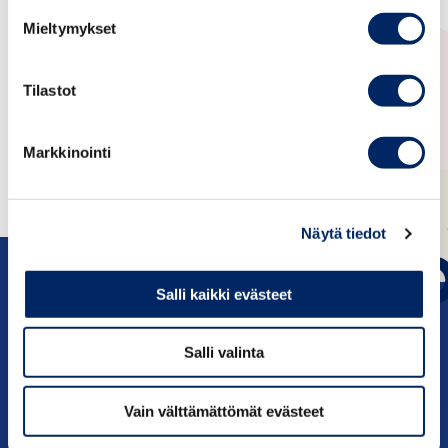
Mieltymykset
Tervetuloa!
Suomalais-Korealainen kauppayhdistys
Tilastot
Kari Heliö
Puheenjohtaja
Markkinointi
Näytä tiedot
Salli kaikki evästeet
Salli valinta
c/o Keskuskauppakamari PL 1000, 00101
Helsinki
Vain välttämättömät evästeet
Yhteystiedot