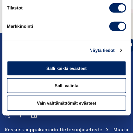
Tilastot
Markkinointi
Näytä tiedot
Salli kaikki evästeet
c/o Keskuskauppakamari PL 1000, 00101
Helsinki
Salli valinta
Yhteystiedot
Vain välttämättömät evästeet
Seuraa meitä:
Keskuskauppakamarin tietosuojaseloste
Muuta