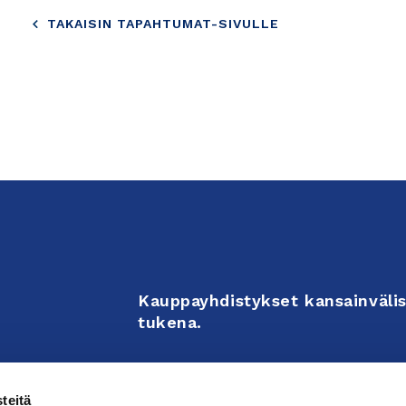
TAKAISIN TAPAHTUMAT-SIVULLE
Kauppayhdistykset kansainvälis
tukena.
Business Associations support 
teitä