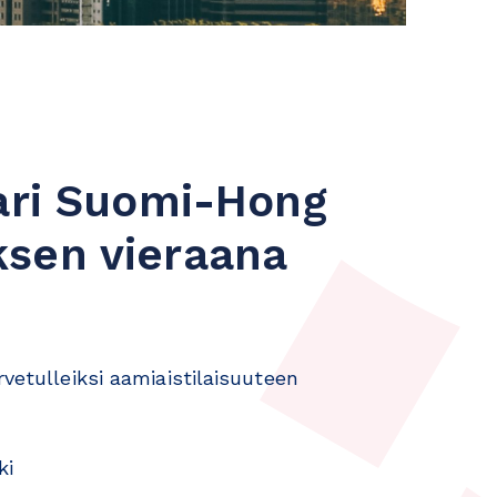
kari Suomi-Hong
sen vieraana
rvetulleiksi aamiaistilaisuuteen
ki