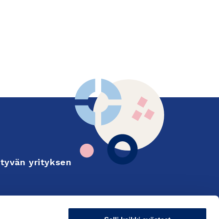
tyvän yrityksen
Finnish