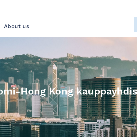
About us
omi-Hong Kong kauppayhdis