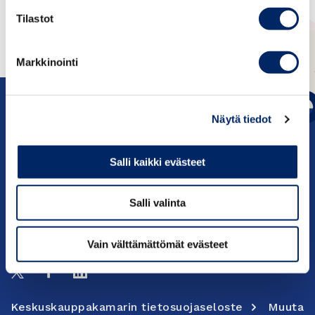
Tilastot
Markkinointi
Näytä tiedot
Salli kaikki evästeet
c/o Keskuskauppakamari PL 1000, 00101
Helsinki
Salli valinta
Yhteystiedot
Vain välttämättömät evästeet
Seuraa meitä:
Keskuskauppakamarin tietosuojaseloste
Muuta