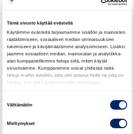
The Embassy of the Republic of Poland,
European Commission Representation in
Tämä sivusto käyttää evästeitä
Finland, VTT Technical Research Centre of
Käytämme evästeitä tarjoamamme sisällön ja mainosten
Finland and Lukasiewicz Research Network have
räätälöimiseen, sosiaalisen median ominaisuuksien
the pleasure of inviting you to a seminar
tukemiseen ja kävijämäärämme analysoimiseen. Lisäksi
entitled: Prospects for the hydrogen economy
jaamme sosiaalisen median, mainosalan ja analytiikka-
and regional hydrogen cooperation in the CEE
alan kumppaneillemme tietoja siitä, miten käytät
and the Baltic Sea Region.
sivustoamme. Kumppanimme voivat yhdistää näitä
tietoja muihin tietoihin, joita olet antanut heille tai joita on
kerätty, kun olet käyttänyt heidän palvelujaan.
This public seminar is open for all, but due to
limited places at the Eurooppasali, we kindly
Suostumuksen
ask you to register at hel.events (a) msz.gov.pl.
Välttämätön
valinta
You can find the program of the event
here.
Mieltymykset