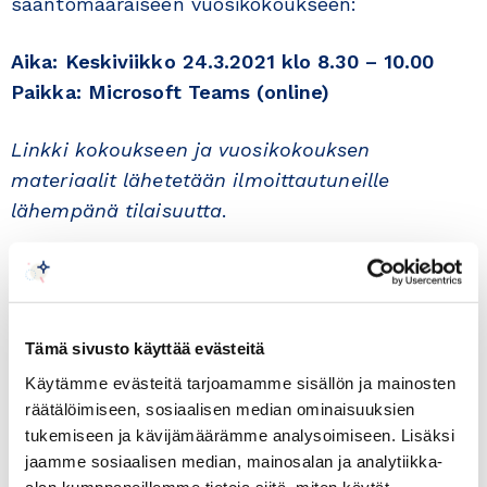
sääntömääräiseen vuosikokoukseen:
Aika: Keskiviikko 24.3.2021 klo 8.30 – 10.00
Paikka:
Microsoft Teams (online)
Linkki kokoukseen ja vuosikokouksen
materiaalit lähetetään ilmoittautuneille
lähempänä tilaisuutta
.
Vuosikokouksen jälkeen kuulemme Teheranin
suurlähettilään
Keijo
Norvannon
ajankohtaiskatsauksen Iranista, ja
Tämä sivusto käyttää evästeitä
lisäksi suurlähettiläs
Hannu Ripatti
päivittää
Käytämme evästeitä tarjoamamme sisällön ja mainosten
tietomme Instexin osalta.
räätälöimiseen, sosiaalisen median ominaisuuksien
tukemiseen ja kävijämäärämme analysoimiseen. Lisäksi
OHJELMA
jaamme sosiaalisen median, mainosalan ja analytiikka-
alan kumppaneillemme tietoja siitä, miten käytät