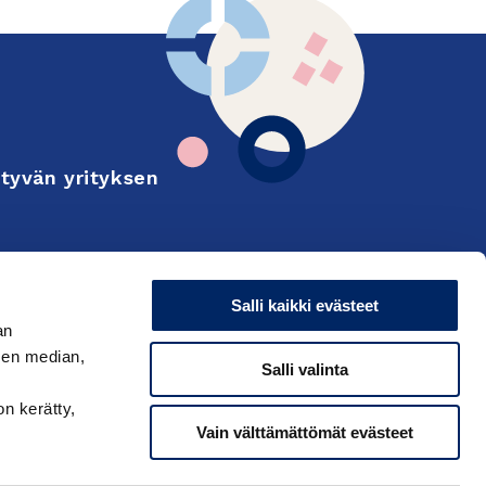
tyvän yrityksen
Finnish
Salli kaikki evästeet
on and export
an
sen median,
Salli valinta
on kerätty,
Vain välttämättömät evästeet