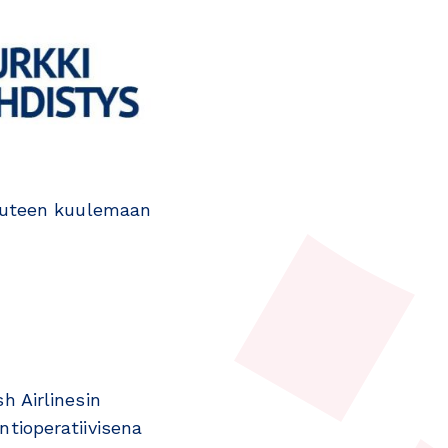
uuteen kuulemaan
sh Airlinesin
yntioperatiivisena