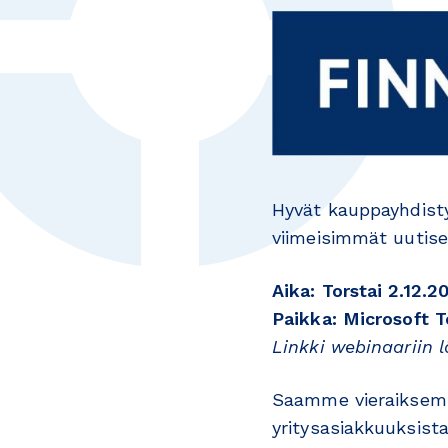
Hyvät kauppayhdist
viimeisimmät uutiset
Aika: Torstai 2.12.2
Paikka: Microsoft 
Linkki webinaariin l
Saamme vieraikse
yritysasiakkuuksista