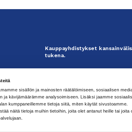
Kauppayhdistykset kansainvälis
tukena.
Business Associations support 
teitä
enterprises’ internationalizati
mamme sisällön ja mainosten räätälöimiseen, sosiaalisen medi
activities.
n ja kävijämäärämme analysoimiseen. Lisäksi jaamme sosiaali
alan kumppaneillemme tietoja siitä, miten käytät sivustoamme.
näitä tietoja muihin tietoihin, joita olet antanut heille tai joita 
västeasetuksia
palvelujaan.