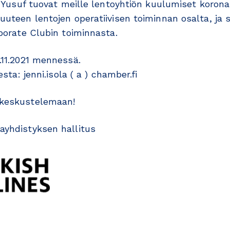
ja Yusuf tuovat meille lentoyhtiön kuulumiset koron
uuteen lentojen operatiivisen toiminnan osalta, ja
rporate Clubin toiminnasta.
.11.2021 mennessä.
esta: jenni.isola ( a ) chamber.fi
keskustelemaan!
ayhdistyksen hallitus