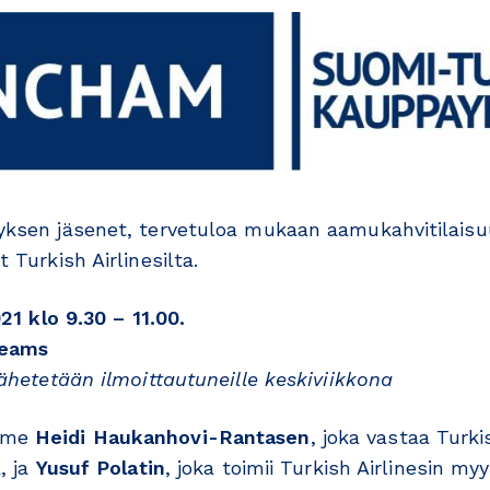
yksen jäsenet, tervetuloa mukaan aamukahvitilais
 Turkish Airlinesilta.
021 klo 9.30 – 11.00.
Teams
ähetetään ilmoittautuneille keskiviikkona
mme
Heidi Haukanhovi-Rantasen
, joka vastaa Turki
, ja
Yusuf Polatin
, joka toimii Turkish Airlinesin my