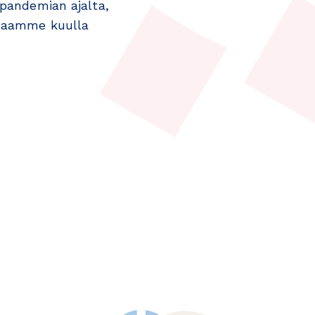
apandemian ajalta,
 saamme kuulla