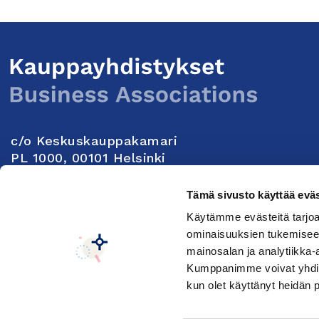
c/o Keskuskauppakamari
PL 1000, 00101 Helsinki
Yhteystiedot
Tämä sivusto käyttää eväs
Käytämme evästeitä tarjoa
Seuraa meitä:
ominaisuuksien tukemisee
mainosalan ja analytiikka-
Kumppanimme voivat yhdistää 
Keskuskauppakamarin tietosuojaseloste
Muuta e
kun olet käyttänyt heidän 