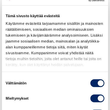
This is your opportunity to get first-hand
Tämä sivusto käyttää evästeitä
information, and ask questions directly from the
Käytämme evästeitä tarjoamamme sisällön ja mainosten
Team Finland Japan experts. Please join us for
räätälöimiseen, sosiaalisen median ominaisuuksien
an interesting discussion.
tukemiseen ja kävijämäärämme analysoimiseen. Lisäksi
jaamme sosiaalisen median, mainosalan ja analytiikka-
Date: Thursday, April 22, 2021 at 10.00 – 12.00
alan kumppaneillemme tietoja siitä, miten käytät
Helsinki time
sivustoamme. Kumppanimme voivat yhdistää näitä
Venue:
Microsoft Teams webinar
tietoja muihin tietoihin, joita olet antanut heille tai joita on
kerätty, kun olet käyttänyt heidän palvelujaan.
A link to join the webinar will be sent to those
registered.
Suostumuksen
Välttämätön
valinta
PROGRAM
Mieltymykset
10.00 Welcome by Mr Juha Pitkänen, Chair,