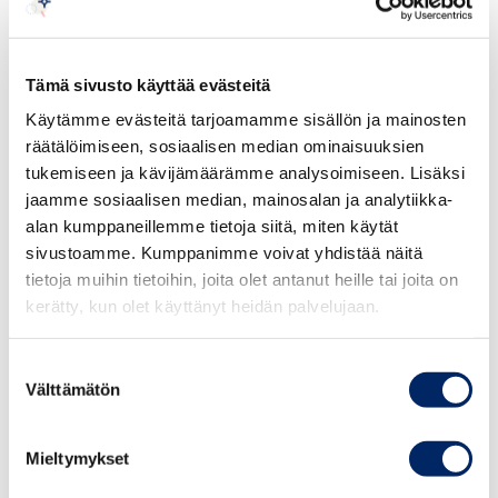
Commercial section
Embassy of the Islamic Republic of Iran
Kulosaarentie 9, 00570 Helsinki
Tämä sivusto käyttää evästeitä
+358(0)9-686 9240
Käytämme evästeitä tarjoamamme sisällön ja mainosten
www.helsinki.mfa.ir
räätälöimiseen, sosiaalisen median ominaisuuksien
secretary@iran.fi
tukemiseen ja kävijämäärämme analysoimiseen. Lisäksi
jaamme sosiaalisen median, mainosalan ja analytiikka-
alan kumppaneillemme tietoja siitä, miten käytät
sivustoamme. Kumppanimme voivat yhdistää näitä
tietoja muihin tietoihin, joita olet antanut heille tai joita on
kerätty, kun olet käyttänyt heidän palvelujaan.
Suostumuksen
Välttämätön
valinta
Mieltymykset