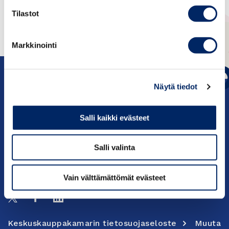
Tilastot
Markkinointi
Näytä tiedot
Salli kaikki evästeet
c/o Keskuskauppakamari PL 1000, 00101
Helsinki
Salli valinta
Yhteystiedot
Vain välttämättömät evästeet
Seuraa meitä:
Keskuskauppakamarin tietosuojaseloste
Muuta