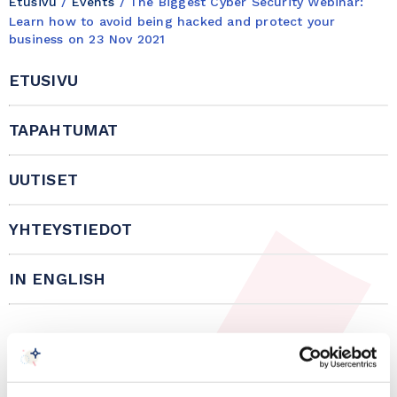
Etusivu
/
Events
/
The Biggest Cyber Security Webinar:
Learn how to avoid being hacked and protect your
business on 23 Nov 2021
ETUSIVU
TAPAHTUMAT
UUTISET
YHTEYSTIEDOT
IN ENGLISH
Afrikka-verkosto
23.11.2021