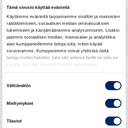
Tämä sivusto käyttää evästeitä
Afrikka
Käytämme evästeitä tarjoamamme sisällön ja mainosten
The Biggest Cyber Security
räätälöimiseen, sosiaalisen median ominaisuuksien
Webinar: Learn how to avoid
tukemiseen ja kävijämäärämme analysoimiseen. Lisäksi
being hacked and protect your
jaamme sosiaalisen median, mainosalan ja analytiikka-
alan kumppaneillemme tietoja siitä, miten käytät
business on 23 Nov 2021
sivustoamme. Kumppanimme voivat yhdistää näitä
tietoja muihin tietoihin, joita olet antanut heille tai joita on
kerätty, kun olet käyttänyt heidän palvelujaan.
Suostumuksen
Välttämätön
valinta
Mieltymykset
Tilastot