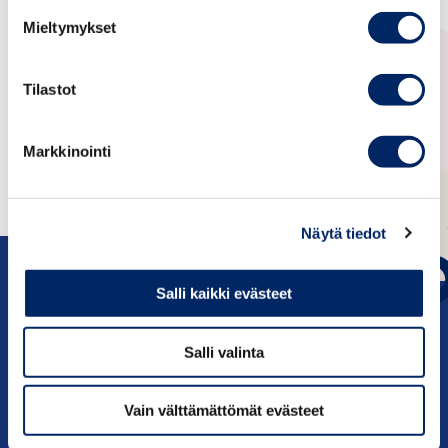
For further information, please visit:
Mieltymykset
https://www.ifsaafrica.com/
Tilastot
Registration
Markkinointi
Näytä tiedot
Salli kaikki evästeet
Salli valinta
c/o Keskuskauppakamari PL 1000, 00101
Helsinki
Vain välttämättömät evästeet
Yhteystiedot