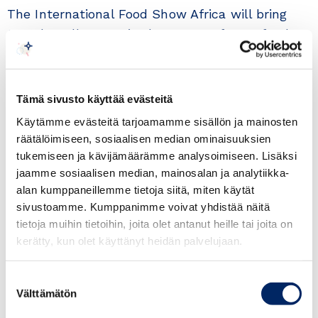
The International Food Show Africa will bring
together all actors in the sector of agro-food
such as producers, distributors, importers
wholesalers, catering professionals and cold
chain specialists. It will be an opportunity for
Tämä sivusto käyttää evästeitä
companies to develop their activities in the
Käytämme evästeitä tarjoamamme sisällön ja mainosten
African market and intra-African trade.
räätälöimiseen, sosiaalisen median ominaisuuksien
tukemiseen ja kävijämäärämme analysoimiseen. Lisäksi
The exhibition will provide a special and unique
jaamme sosiaalisen median, mainosalan ja analytiikka-
alan kumppaneillemme tietoja siitä, miten käytät
program that will allow participants and visitors
sivustoamme. Kumppanimme voivat yhdistää näitä
to attend seminars provided by seasoned
tietoja muihin tietoihin, joita olet antanut heille tai joita on
professionals and experts, to organize B2B
kerätty, kun olet käyttänyt heidän palvelujaan.
meetings between exhibitors and hosted buyers
and to taste the most delicious national dishes
Suostumuksen
and drinks.
Välttämätön
valinta