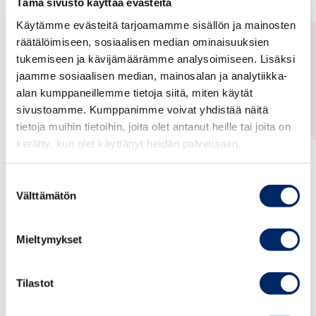
Tämä sivusto käyttää evästeitä
The webinar is targeted
to
EU companies
Käytämme evästeitä tarjoamamme sisällön ja mainosten
seeking to gain insight into, or enter, the
räätälöimiseen, sosiaalisen median ominaisuuksien
tukemiseen ja kävijämäärämme analysoimiseen. Lisäksi
Japanese healthcare market.
jaamme sosiaalisen median, mainosalan ja analytiikka-
alan kumppaneillemme tietoja siitä, miten käytät
What you will learn during
sivustoamme. Kumppanimme voivat yhdistää näitä
tietoja muihin tietoihin, joita olet antanut heille tai joita on
this webinar?
kerätty, kun olet käyttänyt heidän palvelujaan.
In 40 minutes from your desk, discover how to:
Suostumuksen
Välttämätön
valinta
Understand the intricate landscape of the Japanese
healthcare market
Obtain knowledge about how the various public
Mieltymykset
initiatives and organizations stimulate the
development, implementation and use of health
care technology in Japan
Tilastot
Get to understand some of the most important dos
and don’ts when entering the Japanese healthcare
technology market.