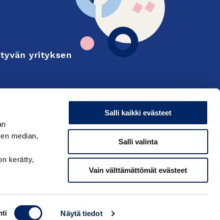
tyvän yrityksen
Finnish
on and export
Salli kaikki evästeet
an
sen median,
Salli valinta
on kerätty,
Vain välttämättömät evästeet
ti
Näytä tiedot