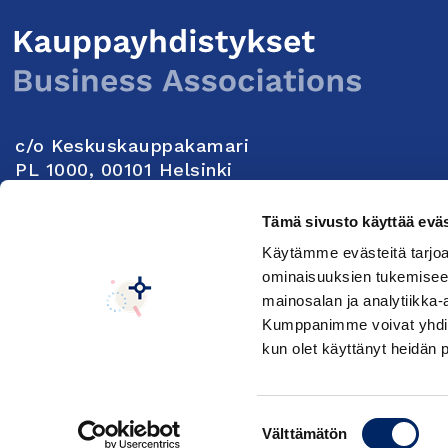
c/o Keskuskauppakamari
PL 1000, 00101 Helsinki
Yhteystiedot
Tämä sivusto käyttää eväs
Käytämme evästeitä tarjoa
Seuraa meitä:
ominaisuuksien tukemisee
mainosalan ja analytiikka-
Kumppanimme voivat yhdistää 
Keskuskauppakamarin tietosuojaseloste
Muuta e
kun olet käyttänyt heidän 
Suostumuksen
Välttämätön
valinta