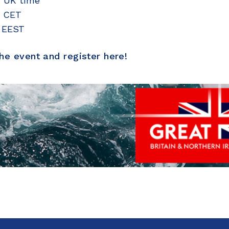
m UK time
m CET
m EEST
e event and register here!