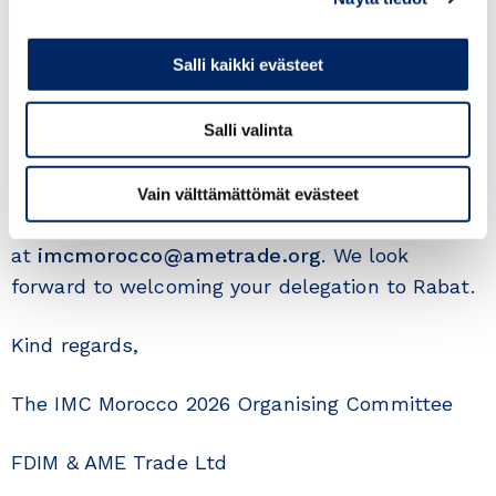
Please find attached the event brochure, which
Salli kaikki evästeet
sets out the full programme and participation
options. We would be grateful if you could share
Salli valinta
it with companies and associations in your
network.
Vain välttämättömät evästeet
Please feel free to contact us
at
imcmorocco@ametrade.org
. We look
forward to welcoming your delegation to Rabat.
Kind regards,
The IMC Morocco 2026 Organising Committee
FDIM & AME Trade Ltd