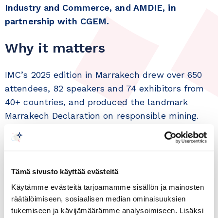
Industry and Commerce, and AMDIE, in
partnership with CGEM.
Why it matters
IMC’s 2025 edition in Marrakech drew over 650
attendees, 82 speakers and 74 exhibitors from
40+ countries, and produced the landmark
Marrakech Declaration on responsible mining.
For 2026 the Congress moves to the capital,
Rabat, for the first time.
Morocco offers a compelling story for your
Tämä sivusto käyttää evästeitä
companies: 15th globally in the Fraser
Käytämme evästeitä tarjoamamme sisällön ja mainosten
Institute’s 2025 mining attractiveness index;
räätälöimiseen, sosiaalisen median ominaisuuksien
around three quarters of the world’s known
tukemiseen ja kävijämäärämme analysoimiseen. Lisäksi