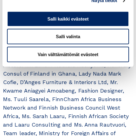
Näytä tiedot
Ms. Tuuli Saarela, FinnCham Africa Business
Salli kaikki evästeet
Network and Finnish Business Council West
Africa, and Ms. Sarah Laaru, Finnish African
Salli valinta
Society and Laaru Consulting gave their
presentations at the meeting.
Vain välttämättömät evästeet
Picture: Mr. Elikem Nutifafa Kuenyehia, Honorary
Consul of Finland in Ghana, Lady Nada Mark
Cofie, D’Anges Furniture & Interiors Ltd, Mr.
Kwame Aniagyei Amoabeng, Fashion Designer,
Ms. Tuuli Saarela, FinnCham Africa Business
Network and Finnish Business Council West
Africa, Ms. Sarah Laaru, Finnish African Society
and Laaru Consulting and Ms. Anna Rautvuori,
Team leader, Ministry for Foreign Affairs of