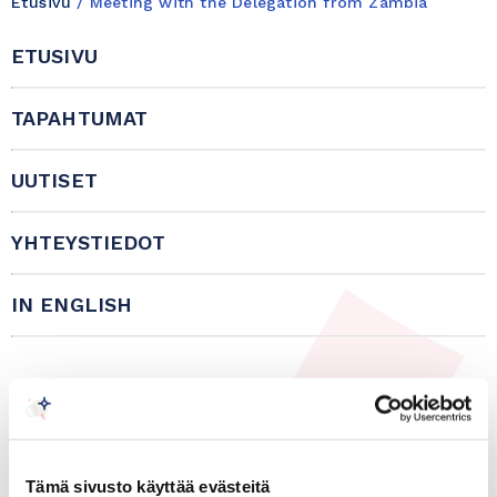
Etusivu
/
Meeting with the Delegation from Zambia
ETUSIVU
TAPAHTUMAT
UUTISET
YHTEYSTIEDOT
IN ENGLISH
30.01.2024
Afrikka, Yleinen
Meeting with the Delegation
Tämä sivusto käyttää evästeitä