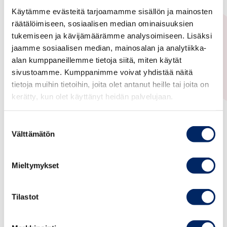
from Zambia
Käytämme evästeitä tarjoamamme sisällön ja mainosten
räätälöimiseen, sosiaalisen median ominaisuuksien
tukemiseen ja kävijämäärämme analysoimiseen. Lisäksi
Meeting with the delegation from Zambia led by
jaamme sosiaalisen median, mainosalan ja analytiikka-
H.E. Ms Etambuyu Anamela Gundersen,
alan kumppaneillemme tietoja siitä, miten käytät
Permanent Secretary (IR & C), Ministry of Foreign
sivustoamme. Kumppanimme voivat yhdistää näitä
Affairs and International Cooperation, Zambia.
tietoja muihin tietoihin, joita olet antanut heille tai joita on
Discussion on potential cooperation and
kerätty, kun olet käyttänyt heidän palvelujaan.
possibilities in mining, digitalisation and green
transition. SMEs play a key role. Remember
Suostumuksen
Välttämätön
valinta
Zambia week in April 2024.
Mieltymykset
Tilastot