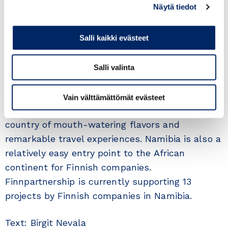
Näytä tiedot
mopane worms, may for now remain a delicacy
for only a few adventurous tasters in Finland.
Salli kaikki evästeet
The strong cooperation between Namibia and
Finland stretches from the late 19th century to
Salli valinta
the present day. This provides a solid foundation
for building a new narrative about modern
Vain välttämättömät evästeet
Namibia, which is, among other things, a
country of mouth-watering flavors and
remarkable travel experiences. Namibia is also a
relatively easy entry point to the African
continent for Finnish companies.
Finnpartnership is currently supporting 13
projects by Finnish companies in Namibia.
Text: Birgit Nevala