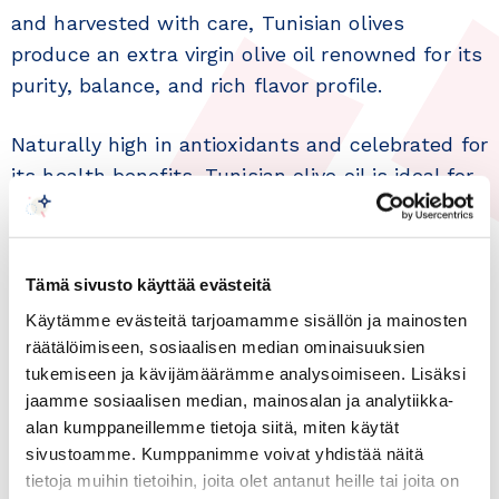
and harvested with care, Tunisian olives
produce an extra virgin olive oil renowned for its
purity, balance, and rich flavor profile.
Naturally high in antioxidants and celebrated for
its health benefits, Tunisian olive oil is ideal for
both culinary professionals and everyday
consumers who value quality and authenticity.
From smooth and fruity to robust and peppery
Tämä sivusto käyttää evästeitä
varieties, Tunisia offers a diverse range of olive
Käytämme evästeitä tarjoamamme sisällön ja mainosten
oils that meet the highest international
räätälöimiseen, sosiaalisen median ominaisuuksien
standards.
tukemiseen ja kävijämäärämme analysoimiseen. Lisäksi
jaamme sosiaalisen median, mainosalan ja analytiikka-
Sustainable cultivation methods, traceability,
alan kumppaneillemme tietoja siitä, miten käytät
and consistent quality make Tunisian olive oil a
sivustoamme. Kumppanimme voivat yhdistää näitä
tietoja muihin tietoihin, joita olet antanut heille tai joita on
trusted choice for global markets.