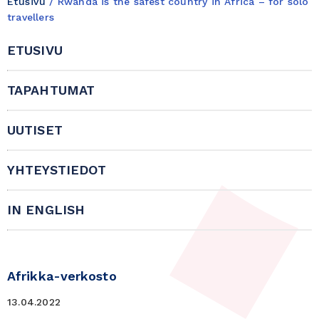
Etusivu
/
Rwanda is the safest country in Africa – for solo
travellers
ETUSIVU
TAPAHTUMAT
UUTISET
YHTEYSTIEDOT
IN ENGLISH
Afrikka-verkosto
13.04.2022