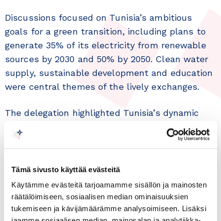
Discussions focused on Tunisia’s ambitious
goals for a green transition, including plans to
generate 35% of its electricity from renewable
sources by 2030 and 50% by 2050. Clean water
supply, sustainable development and education
were central themes of the lively exchanges.
The delegation highlighted Tunisia’s dynamic
and inclusive startup ecosystem, as well as key
sectors for investment such as tourism,
agriculture, renewable energy, infrastructure,
healthcare and education. With direct flights
Tämä sivusto käyttää evästeitä
between Finland and Tunisia launching in
Käytämme evästeitä tarjoamamme sisällön ja mainosten
October 2025, the country also aims to attract
räätälöimiseen, sosiaalisen median ominaisuuksien
tukemiseen ja kävijämäärämme analysoimiseen. Lisäksi
Finnish tourists—especially golf enthusiasts—to
jaamme sosiaalisen median, mainosalan ja analytiikka-