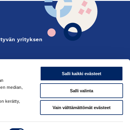
tyvän yrityksen
Finnish
on and export
Salli kaikki evästeet
an
sen median,
Salli valinta
on kerätty,
Vain välttämättömät evästeet