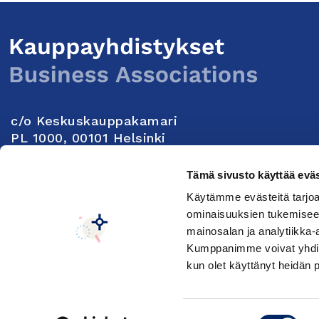
c/o Keskuskauppakamari
PL 1000, 00101 Helsinki
Yhteystiedot
Tämä sivusto käyttää eväs
Käytämme evästeitä tarjoa
Seuraa meitä:
ominaisuuksien tukemisee
mainosalan ja analytiikka-
Kumppanimme voivat yhdistää 
Keskuskauppakamarin tietosuojaseloste
Muuta e
kun olet käyttänyt heidän 
Suostumuksen