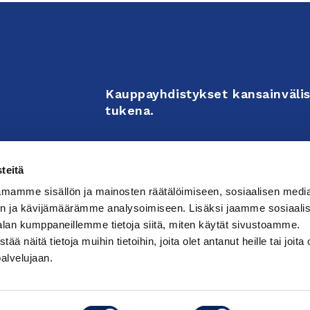
Kauppayhdistykset kansainvälis
tukena.
Business Associations support 
teitä
enterprises’ internationalizati
mamme sisällön ja mainosten räätälöimiseen, sosiaalisen medi
activities.
n ja kävijämäärämme analysoimiseen. Lisäksi jaamme sosiaali
alan kumppaneillemme tietoja siitä, miten käytät sivustoamme.
näitä tietoja muihin tietoihin, joita olet antanut heille tai joita 
västeasetuksia
palvelujaan.