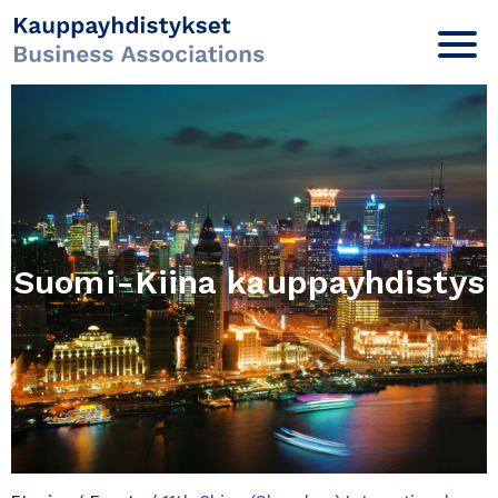
Suomi-Kiina kauppayhdistys