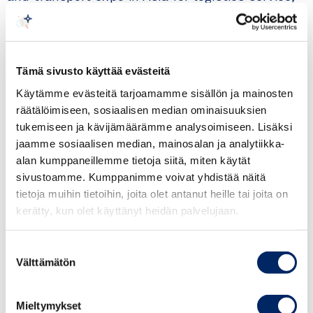
SCM, port and shipping, transport, IT solutions,
mobility, air cargo, material handling and
beyond.
Tämä sivusto käyttää evästeitä
Industrial players and buyers came from
Käytämme evästeitä tarjoamamme sisällön ja mainosten
räätälöimiseen, sosiaalisen median ominaisuuksien
worldwide for the chance to exchange face2face
tukemiseen ja kävijämäärämme analysoimiseen. Lisäksi
at the exhibition, as well as to share the latest
jaamme sosiaalisen median, mainosalan ja analytiikka-
trends and news at high-end forums and
alan kumppaneillemme tietoja siitä, miten käytät
match-making meetings run concurrently.
sivustoamme. Kumppanimme voivat yhdistää näitä
tietoja muihin tietoihin, joita olet antanut heille tai joita on
Past event
kerätty, kun olet käyttänyt heidän palvelujaan.
•As the leading logistics and Transport Expo in
Asia, the CILF2015, held by Shenzhen Municipal
Suostumuksen
Välttämätön
People’s Government, organized by Transport
valinta
Commission of Shenzhen Municipality and
Shenzhen Logistics and Supply Chain
Mieltymykset