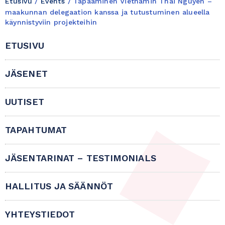
Etusivu
/
Events
/
Tapaaminen Vietnamin Thai Nguyen –
maakunnan delegaation kanssa ja tutustuminen alueella
käynnistyviin projekteihin
ETUSIVU
JÄSENET
UUTISET
TAPAHTUMAT
JÄSENTARINAT – TESTIMONIALS
HALLITUS JA SÄÄNNÖT
YHTEYSTIEDOT