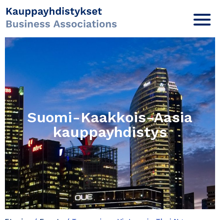
Suomi-Kaakkois-Aasia
kauppayhdistys