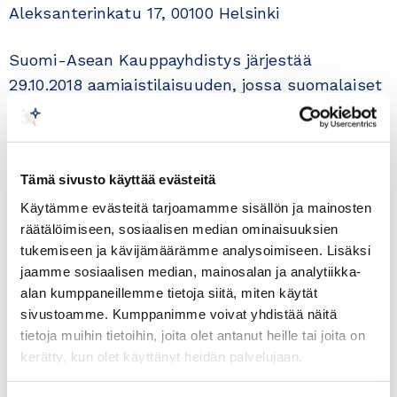
Aleksanterinkatu 17, 00100 Helsinki
Suomi-Asean Kauppayhdistys järjestää
29.10.2018 aamiaistilaisuuden, jossa suomalaiset
yritykset pääsevät tapaamaan Vietnamin Thai
Nguyen –maakunnan delegaation edustajia sekä
kuulemaan alueella käynnistyvistä projekteista,
Tämä sivusto käyttää evästeitä
joihin myös suomalaisten yritysten investoinnit
Käytämme evästeitä tarjoamamme sisällön ja mainosten
ovat tervetulleita. Tilaisuudessa kuullaan myös
räätälöimiseen, sosiaalisen median ominaisuuksien
Finnfundin ja ulkoministeriön tarjoamista
tukemiseen ja kävijämäärämme analysoimiseen. Lisäksi
rahoitusmahdollisuuksista näihin projekteihin.
jaamme sosiaalisen median, mainosalan ja analytiikka-
alan kumppaneillemme tietoja siitä, miten käytät
Thai Nguyen -maakunnassa käynnistyy tänä
sivustoamme. Kumppanimme voivat yhdistää näitä
vuonna Ekolaakso-projekti alueeltaan 1500 –
tietoja muihin tietoihin, joita olet antanut heille tai joita on
2000 hehtaaria. Kokonaisinvestoinnin määrä on
kerätty, kun olet käyttänyt heidän palvelujaan.
noin 23 miljoonaa euroa.