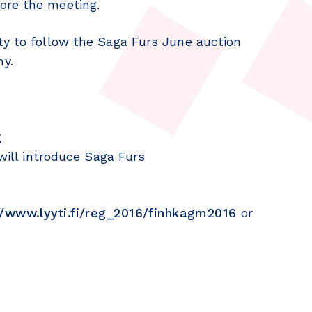
ore the meeting.
ty to follow the Saga Furs June auction
ny.
g
 will introduce Saga Furs
//www.lyyti.fi/reg_2016/finhkagm2016
or