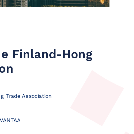
he Finland-Hong
ion
g Trade Association
0 VANTAA