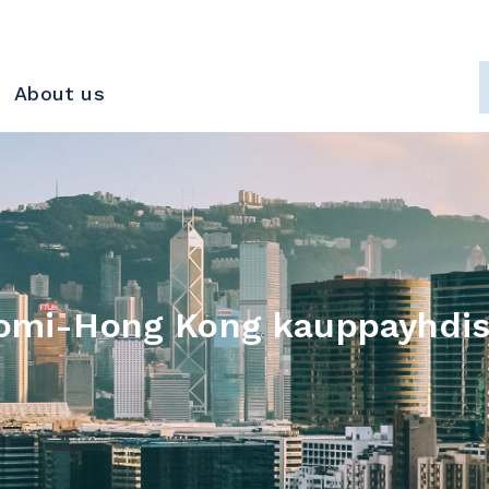
About us
omi-Hong Kong kauppayhdis