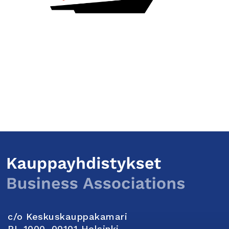
c/o Keskuskauppakamari
PL 1000, 00101 Helsinki