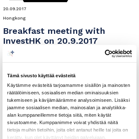
20.09.2017
Hongkong
Breakfast meeting with
InvestHK on 20.9.2017
Hong Kong – where business goes to grow
Date:
Wednesday 20.9.2017 at 8.30-10.00
Tämä sivusto käyttää evästeitä
Venue:
WTC Helsinki, Marski Hall,
Käytämme evästeitä tarjoamamme sisällön ja mainosten
Aleksanterinkatu 17, 00100 Helsinki
räätälöimiseen, sosiaalisen median ominaisuuksien
tukemiseen ja kävijämäärämme analysoimiseen. Lisäksi
jaamme sosiaalisen median, mainosalan ja analytiikka-
Welcome to breakfast meeting with InvestHK on
alan kumppaneillemme tietoja siitä, miten käytät
why Hong Kong is the ideal place to do business
sivustoamme. Kumppanimme voivat yhdistää näitä
in Asia
tietoja muihin tietoihin, joita olet antanut heille tai joita on
kerätty, kun olet käyttänyt heidän palvelujaan.