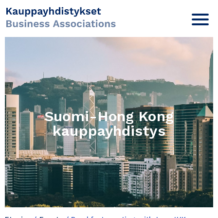
Suomi-Hong Kong
kauppayhdistys