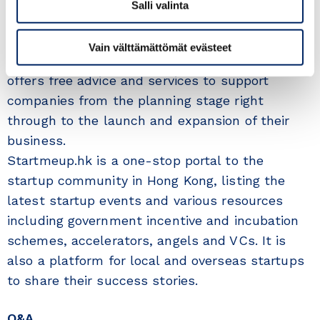
InvestHK works with overseas and Mainland
Salli valinta
entrepreneurs, SMEs and multinationals that
wish to set up an office – or expand their
Vain välttämättömät evästeet
existing business – in Hong Kong. InvestHK
offers free advice and services to support
companies from the planning stage right
through to the launch and expansion of their
business.
Startmeup.hk is a one-stop portal to the
startup community in Hong Kong, listing the
latest startup events and various resources
including government incentive and incubation
schemes, accelerators, angels and VCs. It is
also a platform for local and overseas startups
to share their success stories.
Q&A