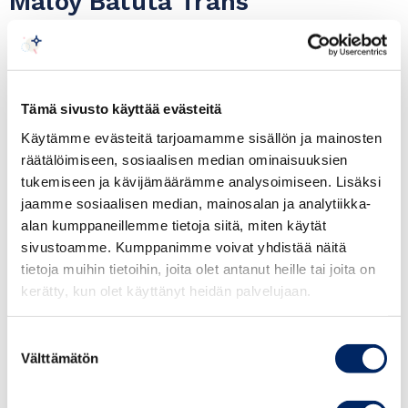
Maloy Batuta Trans
Kalimantan Special Economic
Zone 18 June 2024
Dear member of the Finland-Southeast Asia
Tämä sivusto käyttää evästeitä
Business Association, you are cordially invited to
Käytämme evästeitä tarjoamamme sisällön ja mainosten
räätälöimiseen, sosiaalisen median ominaisuuksien
attend this Luncheon Forum which is part of the
tukemiseen ja kävijämäärämme analysoimiseen. Lisäksi
trade, tourism and investment promotion
jaamme sosiaalisen median, mainosalan ja analytiikka-
program of the Embassy of Indonesia in Finland
alan kumppaneillemme tietoja siitä, miten käytät
to strenghten and expand bilateral relations
sivustoamme. Kumppanimme voivat yhdistää näitä
between Indonesia and Finland.
tietoja muihin tietoihin, joita olet antanut heille tai joita on
kerätty, kun olet käyttänyt heidän palvelujaan.
Time: June 18, 2024 at 10:00-12:00
Venue: Scandic Hotel Simonkenttä, Simonkatu
Suostumuksen
Välttämätön
9, 00100 Helsinki
valinta