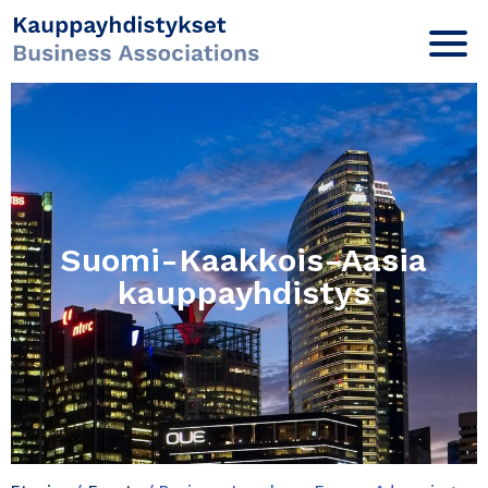
Suomi-Kaakkois-Aasia
kauppayhdistys