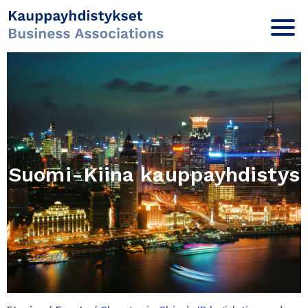
Suomi-Kiina kauppayhdistys