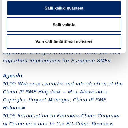
business? How can intellectual property assets
Salli kaikki evästeet
help you with your cash flows and be a valuable
asset to your business?
Salli valinta
Mr Thomas Pattloch, IP Expert of the China IP
Vain välttämättömät evästeet
SME Helpdesk, will provide an overview of the
legislative changes in China’s IP laws and their
important implications for European SMEs.
Agenda:
10:00 Welcome remarks and introduction of the
China IP SME Helpdesk – Mrs. Alessandra
Capriglia, Project Manager, China IP SME
Helpdesk
10:05 Introduction to Flanders-China Chamber
of Commerce and to the EU-China Business