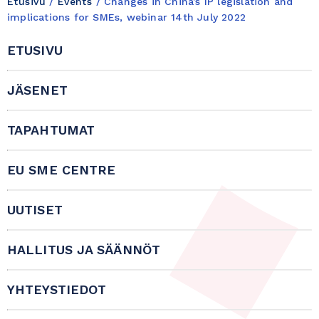
Etusivu
/
Events
/
Changes in China’s IP legislation and
implications for SMEs, webinar 14th July 2022
ETUSIVU
JÄSENET
TAPAHTUMAT
EU SME CENTRE
UUTISET
HALLITUS JA SÄÄNNÖT
YHTEYSTIEDOT