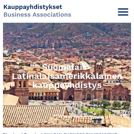
Suomalais-
Latinalaisamerikkalainen
kauppayhdistys