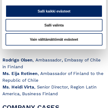
The Chilean business environment and business
culture
Salli kaikki evästeet
Success cases and references from Finnish
companies, that already have a solid relationship
with Chile
Salli valinta
How Team Finland can help Finnish companies in
accessing business opportunities identified in Latin
America
Vain välttämättömät evästeet
SPEAKERS
Rodrigo Olsen
, Ambassador
,
Embassy of Chile
in Finland
Ms. Eija Rotinen
, Ambassador of Finland to the
Republic of Chile
Ms. Heidi Virta
, Senior Director, Region Latin
America, Business Finland
COMPANY CASES