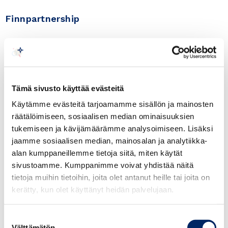
Finnpartnership
05.09.2016
Myanmar: Yangon ja Mandalay
Tapahtuman kuvaus:
Esittelemme yrityksesi Myanmarissa Doing Business
with Finland – seminaarissa. Jos haluat tuotteesi esille
Tämä sivusto käyttää evästeitä
tai etsit muuta liiketoimintaa Yangonissa ja
Mandalayssa lähetä siitä 2 powerpointdian mittainen
Käytämme evästeitä tarjoamamme sisällön ja mainosten
esittely Finnpartnershipiin.
räätälöimiseen, sosiaalisen median ominaisuuksien
tukemiseen ja kävijämäärämme analysoimiseen. Lisäksi
Esittelemme yrityksesi Myanmarissa Doing
jaamme sosiaalisen median, mainosalan ja analytiikka-
Business with Finland – seminaarissa. Doing
alan kumppaneillemme tietoja siitä, miten käytät
Business with Finland – seminaarit avaavat
sivustoamme. Kumppanimme voivat yhdistää näitä
suoria liikeneuvotteluja suomalaisyritysten ja
tietoja muihin tietoihin, joita olet antanut heille tai joita on
kehittyvien maiden yritysten välille. Vuoden 2016
kerätty, kun olet käyttänyt heidän palvelujaan.
seminaarit käynnistyvät ja nyt on vuorossa
Myanmar.
Suostumuksen
Välttämätön