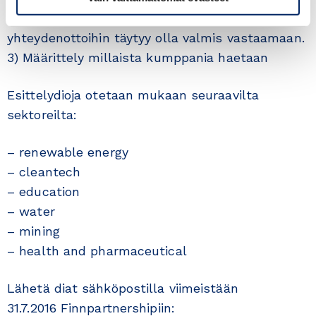
keskustelut aina henkilökohtaisesti ja
yhteydenottoihin täytyy olla valmis vastaamaan.
3) Määrittely millaista kumppania haetaan
Esittelydioja otetaan mukaan seuraavilta
sektoreilta:
– renewable energy
– cleantech
– education
– water
– mining
– health and pharmaceutical
Lähetä diat sähköpostilla viimeistään
31.7.2016 Finnpartnershipiin: