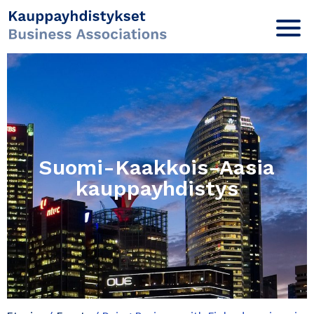
Suomi-Kaakkois-Aasia
kauppayhdistys