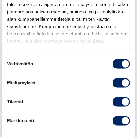
tukemiseen ja kävijämäärämme analysoimiseen. Lisäksi
Edutechnia is an international exhibit of
jaamme sosiaalisen median, mainosalan ja analytiikka-
alan kumppaneillemme tietoja siitä, miten käytät
innovation, technology, administrative and
sivustoamme. Kumppanimme voivat yhdistää näitä
logistical resources for educational institutions
tietoja muihin tietoihin, joita olet antanut heille tai joita on
in Latin America.
kerätty, kun olet käyttänyt heidän palvelujaan.
Suostumuksen
Välttämätön
valinta
Mieltymykset
Tilastot
Markkinointi
Why attend?