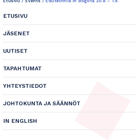
Etusivu
/
Events
/
Edutechnia in Bogotá 30.8 – 1.9.
ETUSIVU
JÄSENET
UUTISET
TAPAHTUMAT
YHTEYSTIEDOT
JOHTOKUNTA JA SÄÄNNÖT
IN ENGLISH