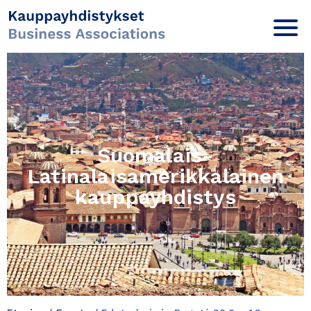
Suomalais-
Latinalaisamerikkalainen
kauppayhdistys