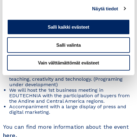
It is the first specialized fair oriented to the Latin
American market where professionals from the
Näytä tiedot
sector will find the value chain facing the
strengthening of quality education and knowledge
transfer.
Salli kaikki evästeet
The fair is a high-level scenario where companies in
real time their solutions to a large specialized
audience.
Salli valinta
The fair will promote interest in the appropriation of
new emergent technologies in knowledge
management going hand in hand with the teaching
revolution of the XXI century.
Vain välttämättömät evästeet
The fair will have besides its exhibitors’ solutions
and resources with academic events that focus on
teaching, creativity and technology. (Programing
under development)
We will host the 1st business meeting in
EDUTECHNIA with the participation of buyers from
the Andine and Central America regions.
Accompaniment with a large display of press and
digital marketing.
You can find more information about the event
here.