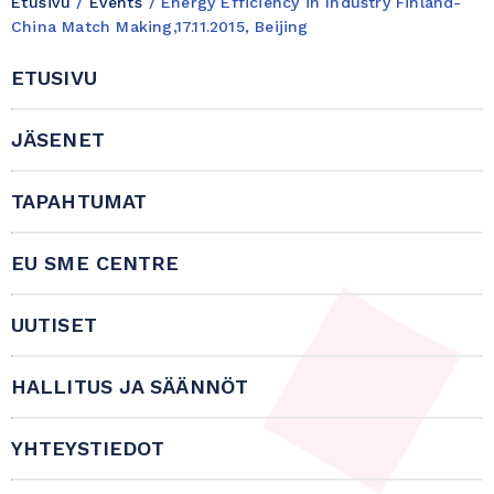
Etusivu
/
Events
/
Energy Efficiency in Industry Finland-
China Match Making,17.11.2015, Beijing
ETUSIVU
JÄSENET
TAPAHTUMAT
EU SME CENTRE
UUTISET
HALLITUS JA SÄÄNNÖT
YHTEYSTIEDOT