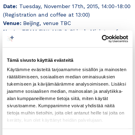
Date:
Tuesday, November 17th, 2015, 14:00-18:00
(Registration and coffee at 13:00)
Venue:
Beijing, venue TBC
Hosts
: TEAM FINLAND & China’s Ministry of
Industry and Information Technology (MIIT)
Beautiful Beijing Initiative is the main concrete
Tämä sivusto käyttää evästeitä
and result-oriented cross industry platform for
Käytämme evästeitä tarjoamamme sisällön ja mainosten
Cleantech collaboration between Finland and
räätälöimiseen, sosiaalisen median ominaisuuksien
China. The main goal of the project is to identify
tukemiseen ja kävijämäärämme analysoimiseen. Lisäksi
technologies that will help to achieve Chinese
jaamme sosiaalisen median, mainosalan ja analytiikka-
environmental target. So far Beautiful Beijing has
alan kumppaneillemme tietoja siitä, miten käytät
sivustoamme. Kumppanimme voivat yhdistää näitä
had a very successful phase I in promoting
tietoja muihin tietoihin, joita olet antanut heille tai joita on
Finnish Cleantech knowledge and helping
kerätty, kun olet käyttänyt heidän palvelujaan.
Finnish companies enter the Chinese market.