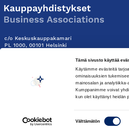
c/o Keskuskauppakamari
PL 1000, 00101 Helsinki
Yhteystiedot
Tämä sivusto käyttää eväs
Käytämme evästeitä tarjoa
Seuraa meitä:
ominaisuuksien tukemisee
mainosalan ja analytiikka-
Kumppanimme voivat yhdistää 
Keskuskauppakamarin tietosuojaseloste
Muuta e
kun olet käyttänyt heidän 
Suostumuksen
Välttämätön
valinta