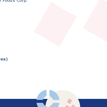
h Foods Corp.
rea)