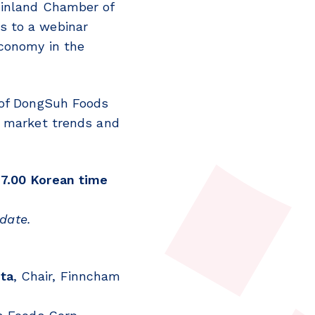
Finland Chamber of
s to a webinar
economy in the
t of DongSuh Foods
e market trends and
17.00 Korean time
 date.
ta
, Chair, Finncham