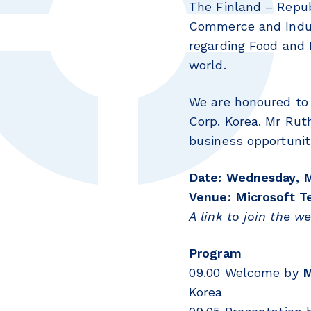
The Finland – Repub
Commerce and Indust
regarding Food and 
world.
We are honoured to
Corp. Korea. Mr Rut
business opportuniti
Date: Wednesday, Ma
Venue: Microsoft 
A link to join the w
Program
09.00 Welcome by
M
Korea