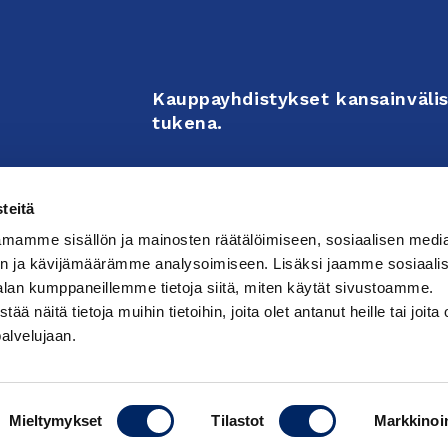
Kauppayhdistykset kansainvälis
tukena.
Business Associations support 
teitä
enterprises’ internationalizati
mamme sisällön ja mainosten räätälöimiseen, sosiaalisen medi
activities.
n ja kävijämäärämme analysoimiseen. Lisäksi jaamme sosiaali
alan kumppaneillemme tietoja siitä, miten käytät sivustoamme.
näitä tietoja muihin tietoihin, joita olet antanut heille tai joita 
västeasetuksia
palvelujaan.
Mieltymykset
Tilastot
Markkinoin