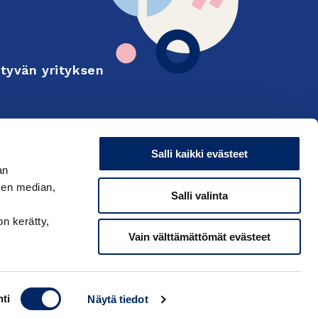
tyvän yrityksen
Finnish
on and export
Salli kaikki evästeet
an
sen median,
Salli valinta
on kerätty,
Vain välttämättömät evästeet
ti
Näytä tiedot