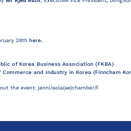
 by
Mr Kjell Ruth
, Executive Vice President, DongSu
bruary 28th
here.
blic of Korea Business Association (FKBA)
f Commerce and Industry in Korea (Finncham Ko
ut the event: jenni.isola(ae)chamber.fi