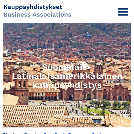
Suomalais-
Latinalaisamerikkalainen
kauppayhdistys