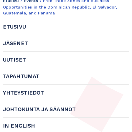
Etusivu
/
Events
/
Free Trade Zones and Business
Opportunities in the Dominican Republic, El Salvador,
Guatemala, and Panama
ETUSIVU
JÄSENET
UUTISET
TAPAHTUMAT
YHTEYSTIEDOT
JOHTOKUNTA JA SÄÄNNÖT
IN ENGLISH