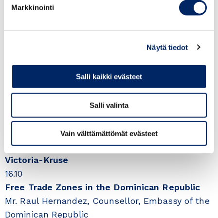
Markkinointi
Join us and learn more about the free trade
zones in the Dominican Republic, El Salvador,
Guatemala and Panama and what they can
Näytä tiedot
offer to Finnish companies.
Salli kaikki evästeet
16.00
Opening of the event
Ms. Anne Hatanpää, Secretary General, Finnish-
Salli valinta
Latin American Business Council
16.05
Vain välttämättömät evästeet
Greetings by H.E. Ambassador Ms. Lourdes
Victoria-Kruse
16.10
Free Trade Zones in the Dominican Republic
Mr. Raul Hernandez, Counsellor, Embassy of the
Dominican Republic