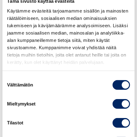
Tämä sivusto käyttää evästeitä
Käytämme evästeitä tarjoamamme sisällön ja mainosten
th
Time
: 24
November 2022 at 16.00 – 17.30
räätälöimiseen, sosiaalisen median ominaisuuksien
Helsinki time
tukemiseen ja kävijämäärämme analysoimiseen. Lisäksi
jaamme sosiaalisen median, mainosalan ja analytiikka-
Place
: Microsoft Teams
alan kumppaneillemme tietoja siitä, miten käytät
sivustoamme. Kumppanimme voivat yhdistää näitä
Registration
: The event is free of charge but
tietoja muihin tietoihin, joita olet antanut heille tai joita on
nd
needs registration by 22
November 2022
kerätty, kun olet käyttänyt heidän palvelujaan.
HERE
.
The Teams link will be sent to the
rd
registered participants on the 23
November
Suostumuksen
2022.
Välttämätön
valinta
Free trade zones are typically areas within
Mieltymykset
which goods may be manufactured,
reconfigured, handled and reexported without
Tilastot
any customs. Companies can enjoy different
incentives in free trade zones.