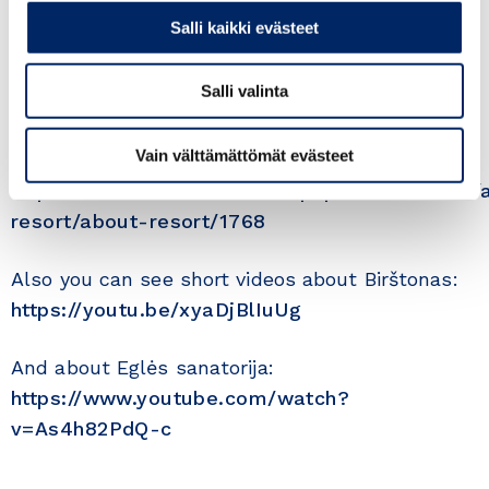
There is more about our spa:
Salli kaikki evästeet
https://sanatorija.lt/en/birstone/
Salli valinta
There is about resort Birštonas:
https://www.visitbirstonas.lt/en/
Vain välttämättömät evästeet
http://www.kurortas.lt/index.php/en/Birstonas/
resort/about-resort/1768
Also you can see short videos about Birštonas:
https://youtu.be/xyaDjBlIuUg
And about Eglės sanatorija:
https://www.youtube.com/watch?
v=As4h82PdQ-c