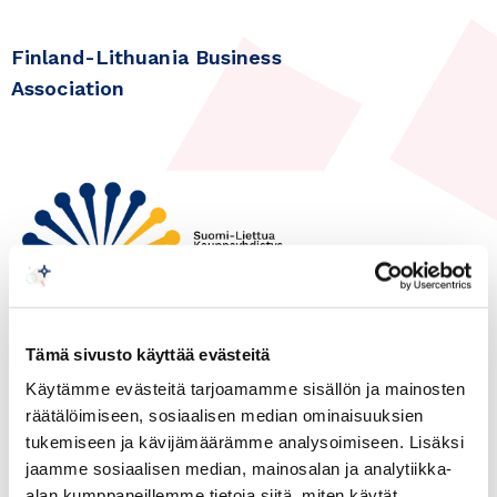
Finland-Lithuania Business
Association
Tämä sivusto käyttää evästeitä
10.06.2022
Käytämme evästeitä tarjoamamme sisällön ja mainosten
Liettua, Yleinen
räätälöimiseen, sosiaalisen median ominaisuuksien
tukemiseen ja kävijämäärämme analysoimiseen. Lisäksi
International Medical
jaamme sosiaalisen median, mainosalan ja analytiikka-
Workshop in Birštonas on the
alan kumppaneillemme tietoja siitä, miten käytät