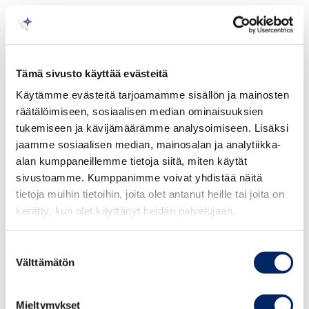
Arvoisa jäsen,
Suomi-Asean kauppayhdistys ja Business
Tämä sivusto käyttää evästeitä
Finland on kutsunut Laosin kauppakamarien
Käytämme evästeitä tarjoamamme sisällön ja mainosten
edustajat Helsinkiin kertomaan Laosin
räätälöimiseen, sosiaalisen median ominaisuuksien
tarjoamista liiketoimintamahdollisuuksista
tukemiseen ja kävijämäärämme analysoimiseen. Lisäksi
suomalaisyrityksille.
jaamme sosiaalisen median, mainosalan ja analytiikka-
alan kumppaneillemme tietoja siitä, miten käytät
Tervetuloa aamiaistilaisuuteen kuulemaan lisää
sivustoamme. Kumppanimme voivat yhdistää näitä
tästä ASEAN-alueen vähemmän tunnetusta ja
tietoja muihin tietoihin, joita olet antanut heille tai joita on
kerätty, kun olet käyttänyt heidän palvelujaan.
kilpaillusta markkinasta. Tilaisuus on tarkoitettu
Laosin markkinoista ja
Suostumuksen
liiketoimintamahdollisuuksista yleisesti
Välttämätön
valinta
kiinnostuneille sekä yrityksille, jotka haluavat
luoda suhteita Laosiin elinkeinoelämään
Mieltymykset