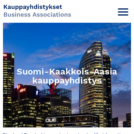
Suomi-Kaakkois-Aasia
kauppayhdistys