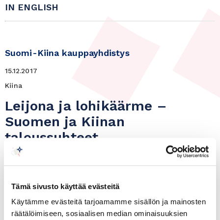
IN ENGLISH
Suomi-Kiina kauppayhdistys
15.12.2017
Kiina
Leijona ja lohikäärme –
Suomen ja Kiinan
taloussuhteet
Suomi-Kiina kauppayhdistyksellä on ilo toivottaa
jäsenet tervetulleiksi aamukahvitilaisuuteen
Tämä sivusto käyttää evästeitä
Käytämme evästeitä tarjoamamme sisällön ja mainosten
Leijona ja lohikäärme – Suomen ja Kiinan
räätälöimiseen, sosiaalisen median ominaisuuksien
taloussuhteet