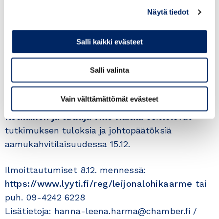
Näytä tiedot
Etla julkaisi 13.11. Suomen ja Kiinan
taloussuhteita selvittävän tutkimuksen ”Leijona
Salli kaikki evästeet
ja lohikäärme – Suomen ja Kiinan
taloussuhteet”. Tutkimuksessa on haastateltu
Salli valinta
myös kauppayhdistyksen jäsenyritysten
edustajia.
Vain välttämättömät evästeet
Selvityksen tekijät
tutkimusjohtaja Markku
Kotilainen ja tutkija Ville Kaitila
esittelevät
tutkimuksen tuloksia ja johtopäätöksiä
aamukahvitilaisuudessa 15.12.
Ilmoittautumiset 8.12. mennessä:
https://www.lyyti.fi/reg/leijonalohikaarme
tai
puh. 09-4242 6228
Lisätietoja: hanna-leena.harma@chamber.fi /