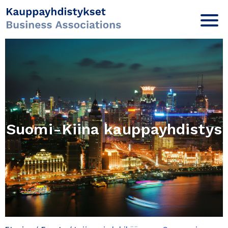
Suomi-Kiina kauppayhdistys