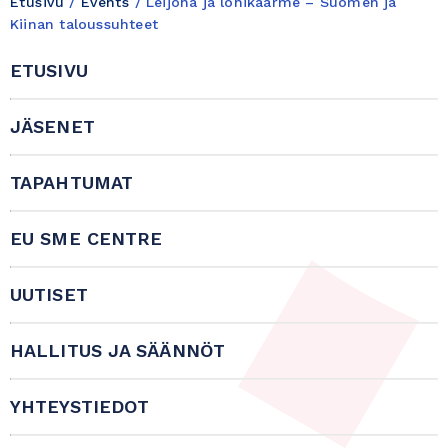
Etusivu
/
Events
/
Leijona ja lohikäärme – Suomen ja
Kiinan taloussuhteet
ETUSIVU
JÄSENET
TAPAHTUMAT
EU SME CENTRE
UUTISET
HALLITUS JA SÄÄNNÖT
YHTEYSTIEDOT