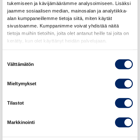
tukemiseen ja kävijämäärämme analysoimiseen. Lisäksi
jaamme sosiaalisen median, mainosalan ja analytiikka-
Kiina nousi vuonna 2015 suomalaisten
alan kumppaneillemme tietoja siitä, miten käytät
tytäryritysten kolmanneksi merkittävimmäksi
sivustoamme. Kumppanimme voivat yhdistää näitä
sijaintimaaksi heti Ruotsin ja Yhdysvaltojen
tietoja muihin tietoihin, joita olet antanut heille tai joita on
kerätty, kun olet käyttänyt heidän palvelujaan.
jälkeen liikevaihdolla mitattuna.
Henkilöstömäärällä mitattuna Kiina on jo
Suostumuksen
toiseksi merkittävin sijaintimaa. Suomalaisten
Välttämätön
valinta
Kiinaan rekisteröityneiden tytäryritysten
lukumäärä on kasvanut lähes joka vuosi, käy ilmi
Mieltymykset
Etlan julkaisemasta tutkimuksesta. Myös
kiinalaisten sijoitukset Suomeen ovat ripeässä
kasvussa.
Tilastot
Aika:
perjantai 15.12.2017 klo 9.00-10.30
Markkinointi
Paikka:
WTC Helsinki, Aleksanterinkatu 17,
Helsinki