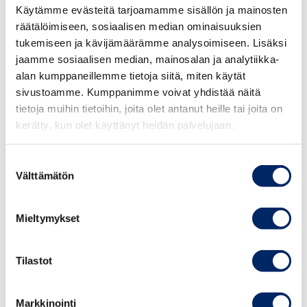
Registration
The event is free of charge, but
Käytämme evästeitä tarjoamamme sisällön ja mainosten
th
registration is required by 5
November 2024
räätälöimiseen, sosiaalisen median ominaisuuksien
tukemiseen ja kävijämäärämme analysoimiseen. Lisäksi
HERE
jaamme sosiaalisen median, mainosalan ja analytiikka-
alan kumppaneillemme tietoja siitä, miten käytät
16.00
sivustoamme. Kumppanimme voivat yhdistää näitä
Opening of the event
tietoja muihin tietoihin, joita olet antanut heille tai joita on
Ms Kirsi Seppäläinen, Chair, Finland-Latin
kerätty, kun olet käyttänyt heidän palvelujaan.
American Business Council
Suostumuksen
16.05
Välttämätön
valinta
Market Opportunities and Key Activities for
Finnish Companies in Latin America
Mieltymykset
Ms Heidi Virta, Director, Head of Region Latin
America, Business Finland
Tilastot
– Covering some main business opportunities
Markkinointi