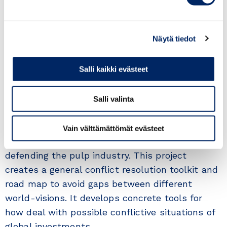
for Finnish companies in industries of forestry,
mining, energy, digitalization, healthcare
Näytä tiedot
– Update on some of the main planned Team
Finland events and visits for year 2025 in the
Salli kaikki evästeet
region
16.20
Pulp or Conflict project
Salli valinta
Business Finland Co-Creation project
Pulp or
Conflict
explores the arguments that different
Vain välttämättömät evästeet
actors have used in both criticizing and
defending the pulp industry. This project
creates a general conflict resolution toolkit and
road map to avoid gaps between different
world-visions. It develops concrete tools for
how deal with possible conflictive situations of
global investments.