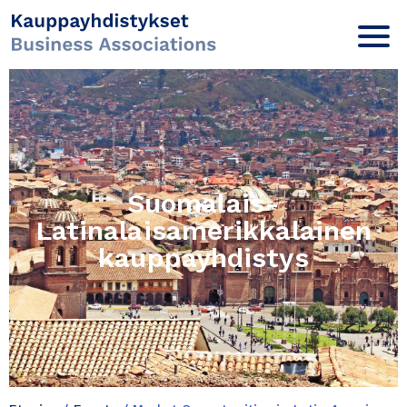
Suomalais-
Latinalaisamerikkalainen
kauppayhdistys