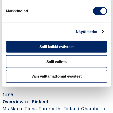
o’clock
Markkinointi
Venue
Finland Chamber of
Commerce, Alvar Aallon katu 5 C, 00100 Helsinki
Näytä tiedot
Registration
Please, register
HERE
at
th
latest on the 26
of April 2025.
Program
Salli kaikki evästeet
14.00
Salli valinta
Welcoming words
Ms Anne Hatanpää, Finland Chamber of
Vain välttämättömät evästeet
Commerce
14.05
Overview of Finland
Ms Maria-Elena Ehrnrooth, Finland Chamber of