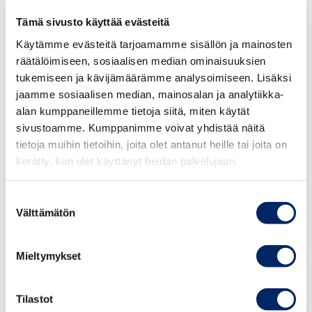
with a very high quality in terms of tastes,
flavors and nutrients, which is very rare in the
Tämä sivusto käyttää evästeitä
world(coffee, vegetables, sugar, fish, palm oil)
Käytämme evästeitä tarjoamamme sisällön ja mainosten
räätälöimiseen, sosiaalisen median ominaisuuksien
The Burundian government has embarked on a
tukemiseen ja kävijämäärämme analysoimiseen. Lisäksi
jaamme sosiaalisen median, mainosalan ja analytiikka-
series of legal and institutional reforms, with a
alan kumppaneillemme tietoja siitä, miten käytät
view to building strong institutions capable of
sivustoamme. Kumppanimme voivat yhdistää näitä
initiating, designing and/or implementing
tietoja muihin tietoihin, joita olet antanut heille tai joita on
reforms that match ambitions.
kerätty, kun olet käyttänyt heidän palvelujaan.
The Burundi Development Agency (ADB)is a
Suostumuksen
public institution designated as the gateway
Välttämätön
valinta
and sole point of contact for all local and
foreign investors seeking business opportunities
Mieltymykset
in Burundi.
Tilastot
th
Time
28
April 2025 at 14.00